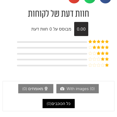
חוות דעת של לקוחות
0.00
מבוסס על 0 חוות דעת
דורג
5
מתוך
5
דורג
4
מתוך 5
דורג
3
מתוך 5
דורג
2
דורג
מתוך
1
5
מתוך
5
)
0
With images (
מאומתים (
0
)
כל הכוכבים(
0
)