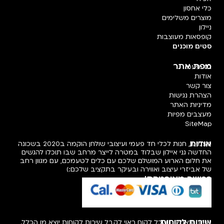
כלי אחסון
מוצרים משלימים
ניילון
קופסאות מעוצבות
סטים מוכנים
מפת אתר
חד פעמי
אודות
צור קשר
הצהרת נגישות
מדיניות האתר
מעצבים מפיות
SiteMap
אודות
פעמיפו, חנות לכלי חד פעמי ועיצובי שולחן הוקמה ב2020 בשכונה
החדשה גני איילון שבלוד במטרה לייצר מרחב שבו תוכלו להגשים
את חלום הארוע המושלם שלכם עם כלים לטעמכם, עם מגוון רחב
של אביזרי עיצוב ואווירה ובעיקר בתקציב שלכם:)
רכישה מאובטחת!
שירות לקוחות
אנחנו מאמינים שכל לקוח ראוי לקבל שירות לקוחות יוצא מן הכלל.