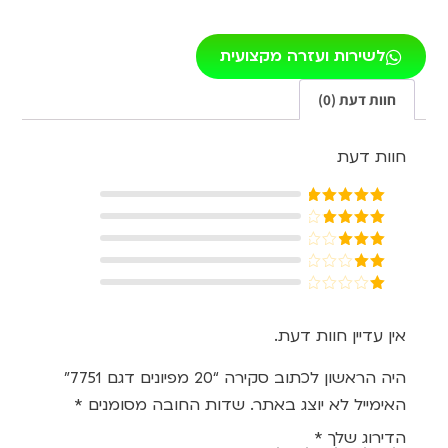
לשירות ועזרה מקצועית
חוות דעת (0)
חוות דעת
דורג
5
מתוך
5
דורג
4
מתוך 5
דורג
3
מתוך 5
דורג
2
דורג
מתוך
1
5
מתוך
אין עדיין חוות דעת.
5
היה הראשון לכתוב סקירה “20 מפיונים דגם 7751”
האימייל לא יוצג באתר.
שדות החובה מסומנים
*
הדירוג שלך
*