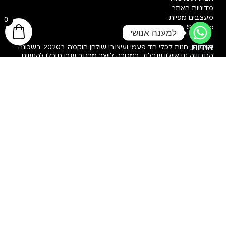
מדיניות האתר
מעצבים מפיות
SiteMap
אודות
פעמיפו, חנות לכלי חד פעמי ועיצובי שולחן הוקמה ב2020 בשכונה
החדשה גני איילון שבלוד במטרה לייצר מרחב שבו תוכלו להגשים
את חלום הארוע המושלם שלכם עם כלים לטעמכם, עם מגוון רחב
של אביזרי עיצוב ואווירה ובעיקר בתקציב שלכם:)
רכישה מאובטחת!
שירות לקוחות
אנחנו מאמינים שכל לקוח ראוי לקבל שירות לקוחות יוצא מן הכלל.
לכן, אנחנו כאן בשבילך בכל עת, בכל דרך ובכל שאלה.