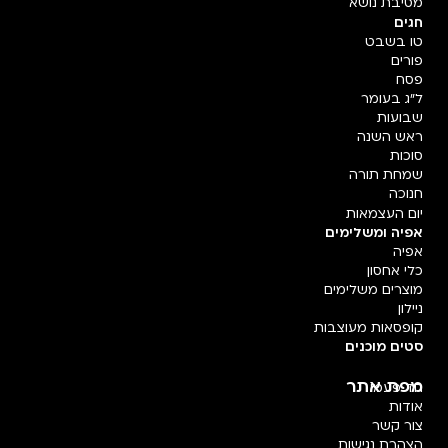
מסיבת נושא
חגים
טו בשבט
פורים
פסח
ל"ג בעומר
שבועות
ראש השנה
סוכות
שמחת תורה
חנוכה
יום העצמאות
אפיה ומשלימים
0
אפיה
למענה אנושי
כלי אחסון
מוצרים משלימים
ניילון
קופסאות מעוצבות
סטים מוכנים
מפת אתר
חד פעמי
אודות
צור קשר
הצהרת נגישות