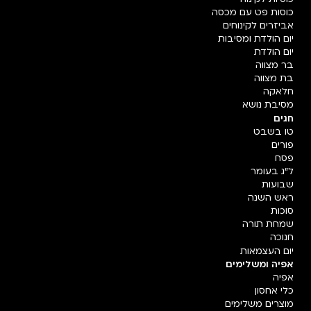
כוסות פט עם מכסה
אביזרים לקינוחים
יום הולדת ומסיבות
יום הולדת
בר מצווה
בת מצווה
חלאקה
מסיבת נושא
חגים
טו בשבט
פורים
פסח
ל"ג בעומר
שבועות
ראש השנה
סוכות
שמחת תורה
חנוכה
יום העצמאות
אפיה ומשלימים
אפיה
כלי אחסון
מוצרים משלימים