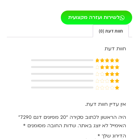
לשירות ועזרה מקצועית
חוות דעת (0)
חוות דעת
דורג
5
מתוך
5
דורג
4
מתוך 5
דורג
3
מתוך 5
דורג
2
דורג
מתוך
1
5
מתוך
אין עדיין חוות דעת.
5
היה הראשון לכתוב סקירה “20 מפיונים דגם 7290”
האימייל לא יוצג באתר.
שדות החובה מסומנים
*
הדירוג שלך
*