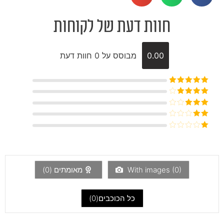
חוות דעת של לקוחות
0.00
מבוסס על 0 חוות דעת
דורג
5
מתוך
5
דורג
4
מתוך 5
דורג
3
מתוך 5
דורג
2
דורג
מתוך
1
5
מתוך
5
)
0
With images (
מאומתים (
0
)
כל הכוכבים(
0
)