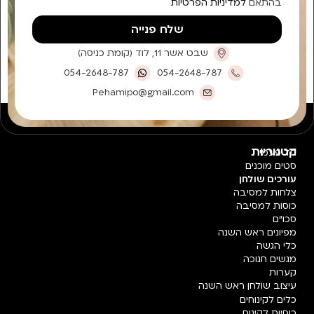
בהתאם
למדיניות הפרטיות
שלח פנייה
שבט אשר 11, לוד (קומת כניסה)
054-2648-787
054-2648-787
Pehamipo@gmail.com
קטגוריות
חד פעמי
סטים מוכנים
עורכים שולחן
צלחות למסיבה
כוסות למסיבה
סכו"ם
מפיונים ראש השנה
כלי הגשה
מגשים חנוכה
קערות
עיצוב שולחן ראש השנה
כלים לקינוחים
כוסיות לקינוח