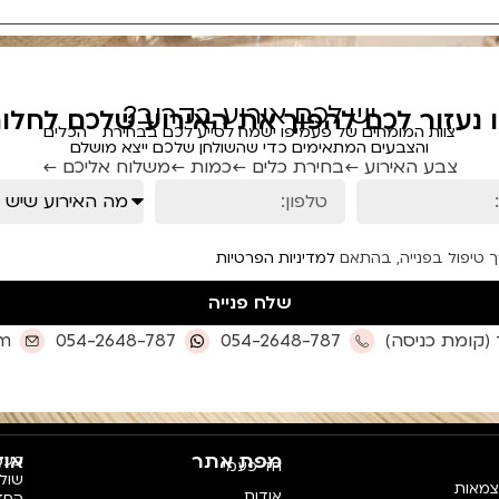
יש לכם אירוע בקרוב?
ו נעזור לכם להפוך את האירוע שלכם לחלום
צוות המומחים של פעמיפו ישמח לסייע לכם בבחירת הכלים
והצבעים המתאימים כדי שהשולחן שלכם ייצא מושלם
צבע האירוע ←
בחירת כלים ←
כמות ←
משלוח אליכם ←
ך טיפול בפנייה, בהתאם
למדיניות הפרטיות
שלח פנייה
om
054-2648-787
054-2648-787
מפת אתר
אוד
פעמי
חד פעמי
צמאות
אודות