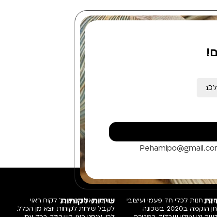
!
Pehamipo@gmail.c
ות
שירות לקוחות
פו, חנות לכלי חד פעמי ועיצובי
אנחנו מאמינים שכל לקוח ראוי
שולחן הוקמה ב2020 בשכונה
לקבל שירות לקוחות יוצא מן הכלל.