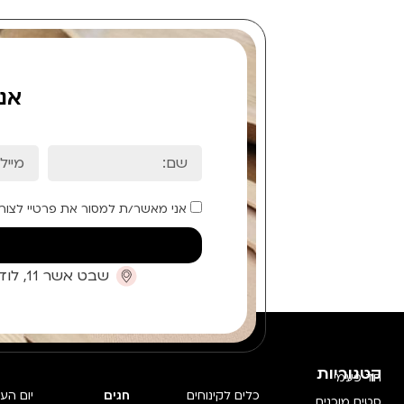
אנ
אני מאשר/ת למסור את פרטיי לצור
שבט אשר 11, לוד (קומת כניסה)
קטגוריות
חד פעמי
כלים לקינוחים
חגים
יום הע
סטים מוכנים