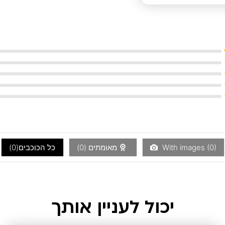
)
0
With images (
מאומתים (
0
)
כל הכוכבים(
0
)
יכול לעניין אותך