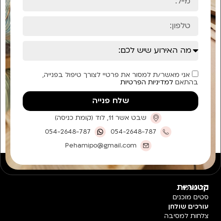
אני מאשר/ת למסור את פרטיי לצורך טיפול בפנייה,
בהתאם
למדיניות הפרטיות
שלח פנייה
שבט אשר 11, לוד (קומת כניסה)
054-2648-787
054-2648-787
Pehamipo@gmail.com
קטגוריות
חד פעמי
סטים מוכנים
עורכים שולחן
צלחות למסיבה