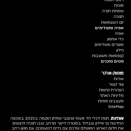
סוכות
שמחת תורה
חנוכה
יום העצמאות
אפיה ומשלימים
אפיה
כלי אחסון
מוצרים משלימים
ניילון
קופסאות מעוצבות
סטים מוכנים
מפת אתר
חד פעמי
אודות
צור קשר
הצהרת נגישות
מדיניות האתר
מעצבים מפיות
SiteMap
אודות
פעמיפו, חנות לכלי חד פעמי ועיצובי שולחן הוקמה ב2020 בשכונה
החדשה גני איילון שבלוד במטרה לייצר מרחב שבו תוכלו להגשים
את חלום הארוע המושלם שלכם עם כלים לטעמכם, עם מגוון רחב