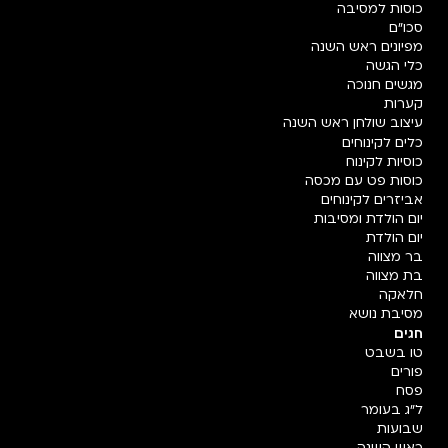
כוסות למסיבה
סכו"ם
מפיונים ראש השנה
כלי הגשה
מגשים חנוכה
קערות
עיצוב שולחן ראש השנה
כלים לקינוחים
כוסיות לקינוח
כוסות פט עם מכסה
אביזרים לקינוחים
יום הולדת ומסיבות
יום הולדת
בר מצווה
בת מצווה
חלאקה
מסיבת נושא
חגים
טו בשבט
פורים
פסח
ל"ג בעומר
שבועות
ראש השנה