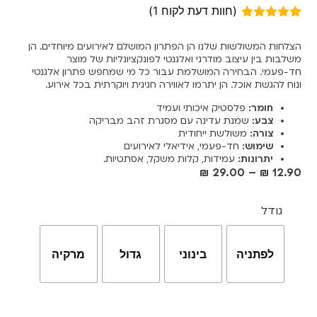
(חוות דעת לקוח
1
)
1
מדורג
5.00
מתוך 5
הצלחות המשולשות שלנו הן הפתרון המושלם לאירועים מיוחדים. הן
מבוסס על
משלבות בין עיצוב מודרני ואלגנטי לפונקציונליות של מוצר
דירוגים של
חד-פעמי. הבחירה המושלמת עבור כל מי שמחפש פתרון אלגנטי
לקוחות
ונוח להגשת אוכל. הן יתרמו לאווירה חגיגית ויוקרתית בכל אירוע.
חומר:
פלסטיק איכותי ועמיד
צבע:
שמנת עדינה עם מסגרת זהב מבריקה
צורה:
משולשת ייחודית
שימוש:
חד-פעמי, אידיאלי לאירועים
יתרונות:
עמידות, קלות משקל, אסתטיות.
₪
29.00
–
₪
12.90
גודל
לפתניה
בינוני
גדול
מרקיה