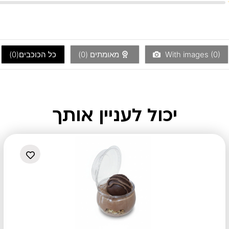
)
0
With images (
מאומתים (
0
)
כל הכוכבים(
0
)
יכול לעניין אותך