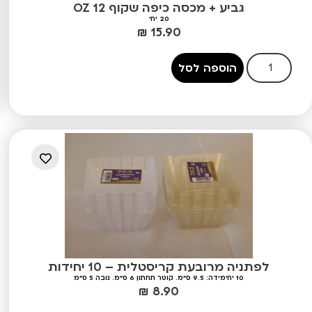
גביע + מכסה כיפה שקוף 12 OZ
20 יח'
₪
15.90
הוספה לסל
לפתניה מרובעת קריסטלית – 10 יחידות
10 יח'
מידה: 9.5 ס"מ. קוטר תחתון 6 ס"מ. גובה 5 ס"מ
₪
8.90