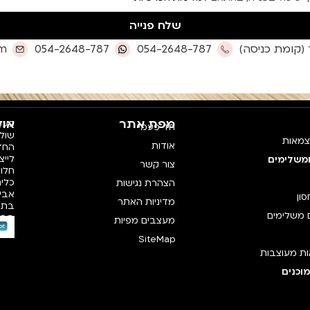
שלח פנייה
om
054-2648-787
054-2648-787
מפת אתר
אוד
פעמי
חד פעמי
צמאות
אודות
החדש
לייצ
ומשלימים
צור קשר
חלו
כלים
הצהרת נגישות
אביז
סון
מדיניות האתר
בתק
 משלימים
רכי
מעצבים מפיות
SiteMap
ת מעוצבות
וכנים