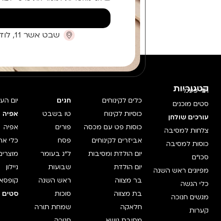
שבט אשר 11, לוד (קומת כניסה)
קטגוריות
חד פעמי
כלים לקינוחים
חגים
יום הע
סטים מוכנים
כוסיות לקינוח
טו בשבט
אפיה 
עורכים שולחן
כוסות פט עם מכסה
פורים
אפיה
צלחות למסיבה
אביזרים לקינוחים
פסח
כלי אח
כוסות למסיבה
יום הולדת ומסיבות
ל"ג בעומר
מוצרים
סכו"ם
יום הולדת
שבועות
ניילון
מפיונים ראש השנה
בר מצווה
ראש השנה
קופסאו
כלי הגשה
בת מצווה
סוכות
סטים מ
מגשים חנוכה
חלאקה
שמחת תורה
קערות
מסיבת נושא
חנוכה