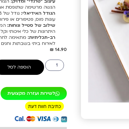
עיצוב "טרנדי" ומדויק:
הצורה
הגשה מרשימה שתופסת את הע
הגודל האידיאלי:
עוגות מוס, פטיפורים או פירו
שילוב של סטייל ונוחות:
המרא
היתרונות של כלי איכותי וקל
רב-תכליתיות:
מתאימה לחתונו
לאירוח ביתי בשבתות וחגים
₪
14.90
הוספה לסל
לשירות ועזרה מקצועית
כתיבת חוות דעת
רכישה מאובטחת!