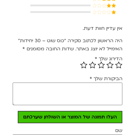
מתוך 5
דורג
3
מתוך 5
דורג
2
דורג
מתוך
1
5
מתוך
אין עדיין חוות דעת.
5
היה הראשון לכתוב סקירה “כוס שוט – 30 יחידות”
האימייל לא יוצג באתר.
שדות החובה מסומנים
*
הדירוג שלך
*
הביקורת שלך
*
העלו תמונה של המוצר או השולחן שערכתם
שם