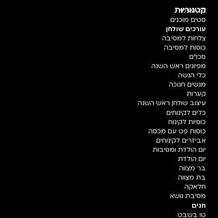
קטגוריות
חד פעמי
סטים מוכנים
עורכים שולחן
צלחות למסיבה
כוסות למסיבה
סכו"ם
מפיונים ראש השנה
כלי הגשה
מגשים חנוכה
קערות
עיצוב שולחן ראש השנה
כלים לקינוחים
כוסיות לקינוח
כוסות פט עם מכסה
אביזרים לקינוחים
יום הולדת ומסיבות
יום הולדת
בר מצווה
בת מצווה
חלאקה
מסיבת נושא
חגים
טו בשבט