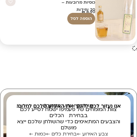
כוסיות מרובעות –
20 יחידות
₪
8.90
הוספה לסל
יש לכם אירוע בקרוב?
אנו נעזור לכם להפוך את האירוע שלכם לחלום!
צוות המומחים של פעמיפו ישמח לסייע לכם
בבחירת הכלים
והצבעים המתאימים כדי שהשולחן שלכם ייצא
מושלם
צבע האירוע ←
בחירת כלים ←
כמות ←