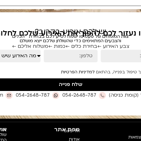
יש לכם אירוע בקרוב?
ו נעזור לכם להפוך את האירוע שלכם לחלום
צוות המומחים של פעמיפו ישמח לסייע לכם בבחירת הכלים
והצבעים המתאימים כדי שהשולחן שלכם ייצא מושלם
צבע האירוע ←
בחירת כלים ←
כמות ←
משלוח אליכם ←
ך טיפול בפנייה, בהתאם
למדיניות הפרטיות
שלח פנייה
om
054-2648-787
054-2648-787
מפת אתר
אוד
פעמי
חד פעמי
צמאות
אודות
החדש