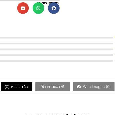
שיתוף מוצר:
)
0
With images (
מאומתים (
0
)
כל הכוכבים(
0
)