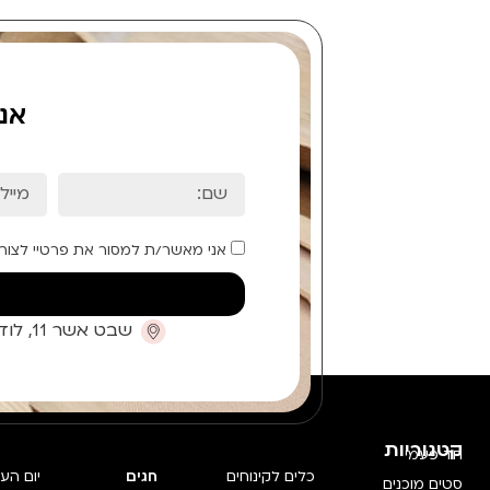
אנ
אני מאשר/ת למסור את פרטיי לצור
שבט אשר 11, לוד (קומת כניסה)
קטגוריות
חד פעמי
כלים לקינוחים
חגים
יום הע
סטים מוכנים