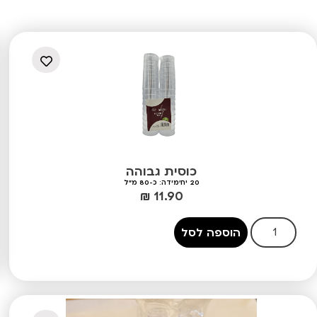
כוסית גבוהה
20 יח'
מידה: כ-80 מ"ל
₪
11.90
הוספה לסל