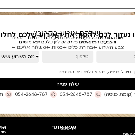
יש לכם אירוע בקרוב?
ו נעזור לכם להפוך את האירוע שלכם לחלום
צוות המומחים של פעמיפו ישמח לסייע לכם בבחירת הכלים
והצבעים המתאימים כדי שהשולחן שלכם ייצא מושלם
צבע האירוע ←
בחירת כלים ←
כמות ←
משלוח אליכם ←
ך טיפול בפנייה, בהתאם
למדיניות הפרטיות
שלח פנייה
om
054-2648-787
054-2648-787
מפת אתר
אוד
פעמי
חד פעמי
צמאות