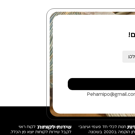
!
Pehamipo@gmail.c
ות
שירות לקוחות
פו, חנות לכלי חד פעמי ועיצובי
אנחנו מאמינים שכל לקוח ראוי
שולחן הוקמה ב2020 בשכונה
לקבל שירות לקוחות יוצא מן הכלל.