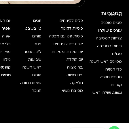
קטגוריות
חד פעמי
כלים לקינוחים
חגים
יום הע
סטים מוכנים
כוסיות לקינוח
טו בשבט
אפיה 
עורכים שולחן
כוסות פט עם מכסה
פורים
אפיה
צלחות למסיבה
אביזרים לקינוחים
פסח
כלי אח
כוסות למסיבה
יום הולדת ומסיבות
ל"ג בעומר
מוצרים
סכו"ם
יום הולדת
שבועות
ניילון
מפיונים ראש השנה
בר מצווה
ראש השנה
קופסאו
כלי הגשה
בת מצווה
סוכות
סטים מ
מגשים חנוכה
חלאקה
שמחת תורה
קערות
מסיבת נושא
חנוכה
עיצוב שולחן ראש השנה