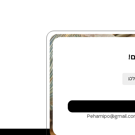
!
Pehamipo@gmail.c