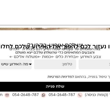
יש לכם אירוע בקרוב?
ו נעזור לכם להפוך את האירוע שלכם לחלום
צוות המומחים של פעמיפו ישמח לסייע לכם בבחירת הכלים
והצבעים המתאימים כדי שהשולחן שלכם ייצא מושלם
צבע האירוע ←
בחירת כלים ←
כמות ←
משלוח אליכם ←
ך טיפול בפנייה, בהתאם
למדיניות הפרטיות
שלח פנייה
om
054-2648-787
054-2648-787