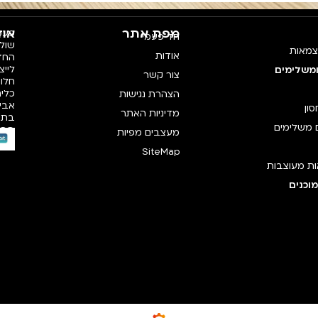
מפת אתר
אוד
פעמי
חד פעמי
צמאות
אודות
החדש
לייצ
ומשלימים
צור קשר
חלו
כלים
הצהרת נגישות
אביז
סון
מדיניות האתר
בתק
 משלימים
רכי
מעצבים מפיות
SiteMap
ת מעוצבות
וכנים