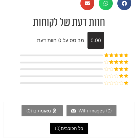
חוות דעת של לקוחות
0.00
מבוסס על 0 חוות דעת
דורג
5
מתוך
5
דורג
4
מתוך 5
דורג
3
מתוך 5
דורג
2
דורג
מתוך
1
5
מתוך
5
)
0
With images (
מאומתים (
0
)
כל הכוכבים(
0
)