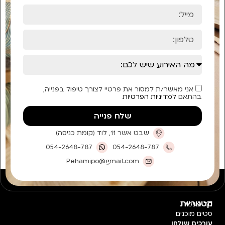
אני מאשר/ת למסור את פרטיי לצורך טיפול בפנייה,
בהתאם
למדיניות הפרטיות
שלח פנייה
שבט אשר 11, לוד (קומת כניסה)
054-2648-787
054-2648-787
Pehamipo@gmail.com
קטגוריות
חד פעמי
סטים מוכנים
עורכים שולחן