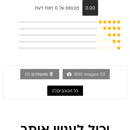
0.00
מבוסס על 0 חוות דעת
דורג
5
מתוך
5
דורג
4
מתוך 5
דורג
3
מתוך 5
דורג
2
דורג
מתוך
1
5
מתוך
5
)
0
With images (
מאומתים (
0
)
כל הכוכבים(
0
)
יכול לעניין אותך