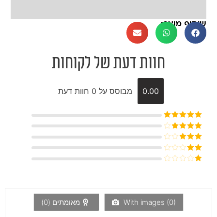
שיתוף מוצר:
חוות דעת של לקוחות
0.00
מבוסס על 0 חוות דעת
דורג
5
מתוך
5
דורג
4
מתוך 5
דורג
3
מתוך 5
דורג
2
דורג
מתוך
1
5
מתוך
5
)
0
With images (
מאומתים (
0
)