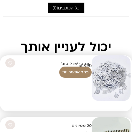
כל הכוכבים(
0
)
יכול לעניין אותך
קונפטי 'מזל טוב'
₪
5.90
בחר אפשרויות
20 מפיונים