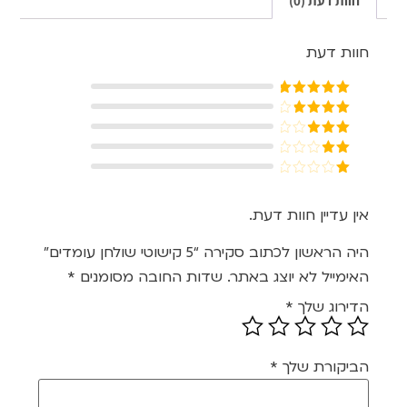
חוות דעת (0)
חוות דעת
דורג
5
מתוך
5
דורג
4
מתוך 5
דורג
3
מתוך 5
דורג
2
דורג
מתוך
1
5
מתוך
אין עדיין חוות דעת.
5
היה הראשון לכתוב סקירה “5 קישוטי שולחן עומדים”
האימייל לא יוצג באתר.
שדות החובה מסומנים
*
הדירוג שלך
*
הביקורת שלך
*