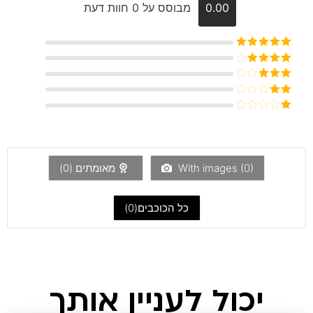
0.00
מבוסס על 0 חוות דעת
דורג
5
מתוך
5
דורג
4
מתוך 5
דורג
3
מתוך 5
דורג
2
דורג
מתוך
1
5
מתוך
5
)
0
With images (
מאומתים (
0
)
כל הכוכבים(
0
)
יכול לעניין אותך