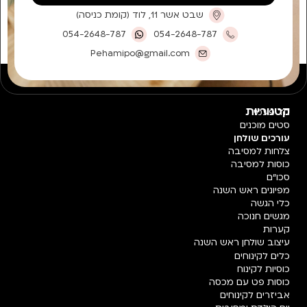
שבט אשר 11, לוד (קומת כניסה)
054-2648-787
054-2648-787
Pehamipo@gmail.com
קטגוריות
חד פעמי
סטים מוכנים
עורכים שולחן
צלחות למסיבה
כוסות למסיבה
סכו"ם
מפיונים ראש השנה
כלי הגשה
מגשים חנוכה
קערות
עיצוב שולחן ראש השנה
כלים לקינוחים
כוסיות לקינוח
כוסות פט עם מכסה
אביזרים לקינוחים