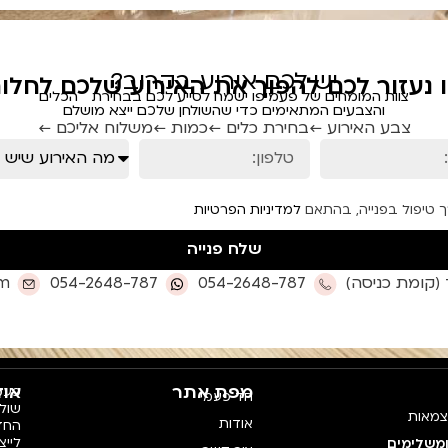
יש לכם אירוע בקרוב?
ו נעזור לכם להפוך את האירוע שלכם לחלום
צוות המומחים של פעמיפו ישמח לסייע לכם בבחירת הכלים
והצבעים המתאימים כדי שהשולחן שלכם ייצא מושלם
צבע האירוע ←
בחירת כלים ←
כמות ←
משלוח אליכם ←
ך טיפול בפנייה, בהתאם
למדיניות הפרטיות
שלח פנייה
om
054-2648-787
054-2648-787
מפת אתר
אוד
פעמי
חד פעמי
צמאות
אודות
החדש
לייצ
ומשלימים