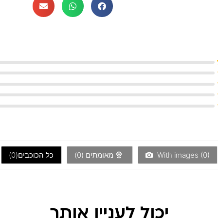
)
0
With images (
מאומתים (
0
)
כל הכוכבים(
0
)
יכול לעניין אותך