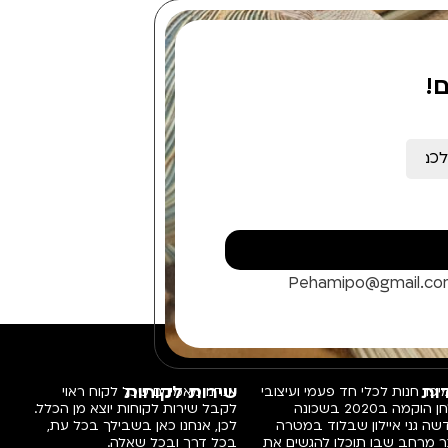
!
Pehamipo@gmail.c
ות
שירות לקוחות
פו, חנות לכלי חד פעמי ועיצובי
אנחנו מאמינים שכל לקוח ראוי
שולחן הוקמה ב2020 בשכונה
לקבל שירות לקוחות יוצא מן הכלל.
ה גני איילון שבלוד במטרה
לכן, אנחנו כאן בשבילך בכל עת,
ר מרחב שבו תוכלו להגשים את
בכל דרך ובכל שאלה.