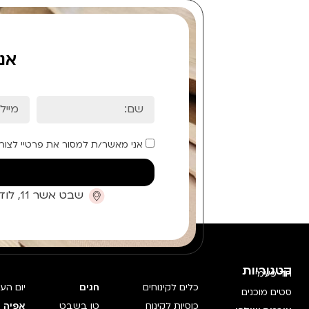
אנ
אני מאשר/ת למסור את פרטיי לצור
שבט אשר 11, לוד (קומת כניסה)
קטגוריות
חד פעמי
כלים לקינוחים
חגים
יום הע
סטים מוכנים
כוסיות לקינוח
טו בשבט
אפיה 