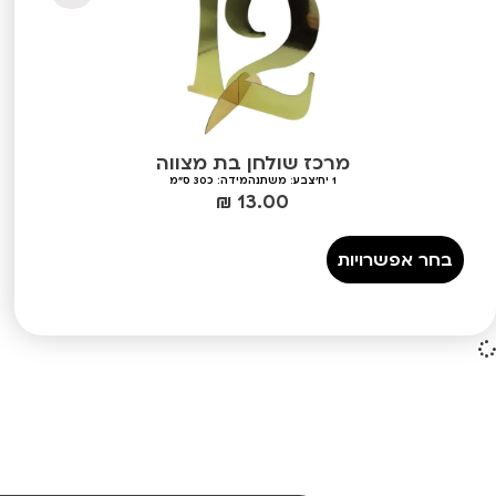
מרכז שולחן בת מצווה
1 יח'
צבע: משתנה
מידה: כ30 ס"מ
₪
13.00
בחר אפשרויות