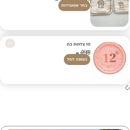
בחר אפשרויות
10 צלחות בת
מצוה
₪
10.90
הוספה לסל