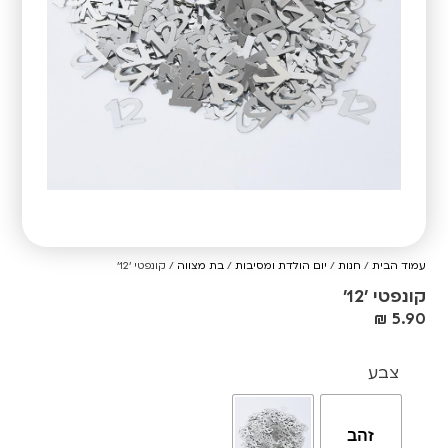
עמוד הבית
/
חנות
/
יום הולדת ומסיבות
/
בת מצווה
/ קונפטי '12'
קונפטי '12'
₪
5.90
צבע
זהב