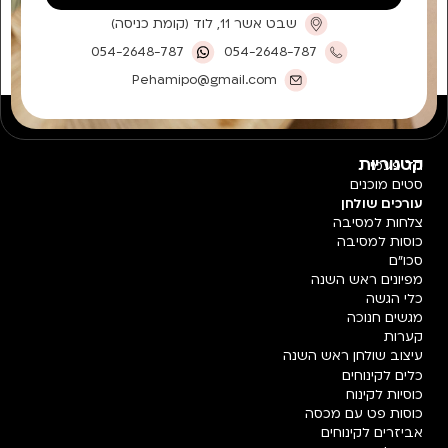
שבט אשר 11, לוד (קומת כניסה)
054-2648-787
054-2648-787
Pehamipo@gmail.com
קטגוריות
חד פעמי
סטים מוכנים
עורכים שולחן
צלחות למסיבה
כוסות למסיבה
סכו"ם
מפיונים ראש השנה
כלי הגשה
מגשים חנוכה
קערות
עיצוב שולחן ראש השנה
כלים לקינוחים
כוסיות לקינוח
כוסות פט עם מכסה
אביזרים לקינוחים