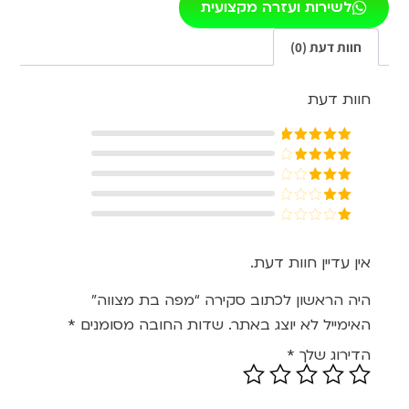
לשירות ועזרה מקצועית
חוות דעת (0)
חוות דעת
דורג
5
מתוך
5
דורג
4
מתוך 5
דורג
3
מתוך 5
דורג
2
דורג
מתוך
1
5
מתוך
אין עדיין חוות דעת.
5
היה הראשון לכתוב סקירה “מפה בת מצווה”
האימייל לא יוצג באתר.
שדות החובה מסומנים
*
הדירוג שלך
*