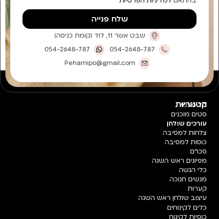
בהתאם
למדיניות הפרטיות
שלח פנייה
שבט אשר 11, לוד (קומת כניסה)
054-2648-787
054-2648-787
Pehamipo@gmail.com
קטגוריות
חד פעמי
סטים מוכנים
עורכים שולחן
צלחות למסיבה
כוסות למסיבה
סכו"ם
מפיונים ראש השנה
כלי הגשה
מגשים חנוכה
קערות
עיצוב שולחן ראש השנה
כלים לקינוחים
כוסיות לקינוח