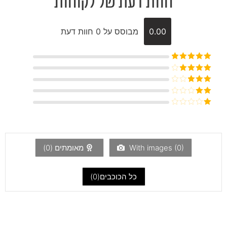
חוות דעת של לקוחות
0.00
מבוסס על 0 חוות דעת
דורג
5
מתוך
5
דורג
4
מתוך 5
דורג
3
מתוך 5
דורג
2
דורג
מתוך
1
5
מתוך
5
)
0
With images (
מאומתים (
0
)
כל הכוכבים(
0
)