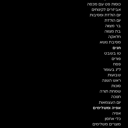
כוסות פט עם מכסה
אביזרים לקינוחים
יום הולדת ומסיבות
יום הולדת
בר מצווה
בת מצווה
חלאקה
מסיבת נושא
חגים
טו בשבט
פורים
פסח
ל"ג בעומר
שבועות
ראש השנה
סוכות
שמחת תורה
חנוכה
יום העצמאות
אפיה ומשלימים
אפיה
כלי אחסון
מוצרים משלימים