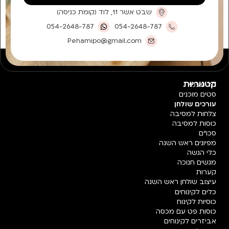
שבט אשר 11, לוד (קומת כניסה)
054-2648-787
054-2648-787
Pehamipo@gmail.com
קטגוריות
חד פעמי
סטים מוכנים
עורכים שולחן
צלחות למסיבה
כוסות למסיבה
סכו"ם
מפיונים ראש השנה
כלי הגשה
מגשים חנוכה
קערות
עיצוב שולחן ראש השנה
כלים לקינוחים
כוסיות לקינוח
כוסות פט עם מכסה
אביזרים לקינוחים