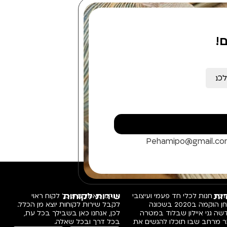
!
Pehamipo@gmail.c
ות
שירות לקוחות
פו, חנות לכלי חד פעמי ועיצובי
אנחנו מאמינים שכל לקוח ראוי
שולחן הוקמה ב2020 בשכונה
לקבל שירות לקוחות יוצא מן הכלל.
ה גני איילון שבלוד במטרה
לכן, אנחנו כאן בשבילך בכל עת,
ר מרחב שבו תוכלו להגשים את
בכל דרך ובכל שאלה.