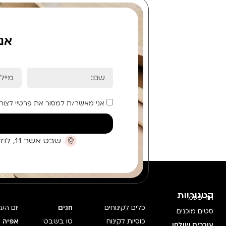
אנ
אני מאשר/ת למסור את פרטיי לצור
שבט אשר 11, לוד (קומת כניסה)
קטגוריות
חד פעמי
כלים לקינוחים
חגים
יום הע
סטים מוכנים
כוסיות לקינוח
טו בשבט
אפיה 
עורכים שולחן