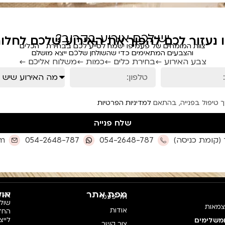
יש לכם אירוע בקרוב?
ו נעזור לכם להפוך את האירוע שלכם לחלום
צוות המומחים של פעמיפו ישמח לסייע לכם בבחירת הכלים
והצבעים המתאימים כדי שהשולחן שלכם ייצא מושלם
צבע האירוע ←
בחירת כלים ←
כמות ←
משלוח אליכם ←
ך טיפול בפנייה, בהתאם
למדיניות הפרטיות
שלח פנייה
om
054-2648-787
054-2648-787
מפת אתר
אוד
פעמי
חד פעמי
צמאות
אודות
החדש
לייצ
ומשלימים
צור קשר