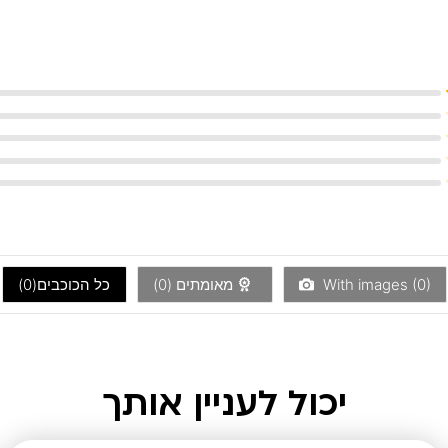
)
0
With images (
מאומתים (
0
)
כל הכוכבים(
0
)
יכול לעניין אותך