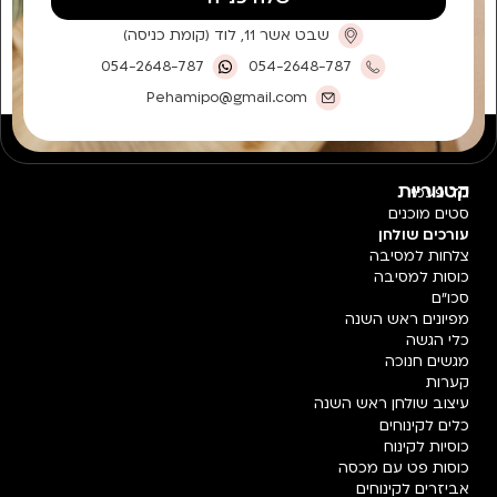
שבט אשר 11, לוד (קומת כניסה)
054-2648-787
054-2648-787
Pehamipo@gmail.com
קטגוריות
חד פעמי
סטים מוכנים
עורכים שולחן
צלחות למסיבה
כוסות למסיבה
סכו"ם
מפיונים ראש השנה
כלי הגשה
מגשים חנוכה
קערות
עיצוב שולחן ראש השנה
כלים לקינוחים
כוסיות לקינוח
כוסות פט עם מכסה
אביזרים לקינוחים