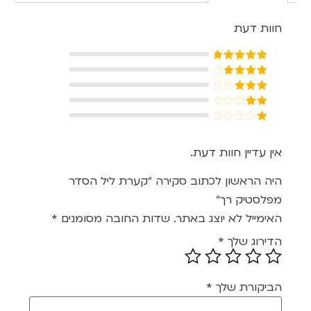
חוות דעת
דורג
5
מתוך
5
דורג
4
מתוך 5
דורג
3
מתוך 5
דורג
2
דורג
מתוך
1
5
מתוך
אין עדיין חוות דעת.
5
היה הראשון לכתוב סקירה “קערת ליל הסדר
מפלסטיק רך”
האימייל לא יוצג באתר.
שדות החובה מסומנים
*
הדירוג שלך
*
הביקורת שלך
*