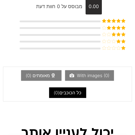
0.00
מבוסס על 0 חוות דעת
דורג
5
מתוך
5
דורג
4
מתוך 5
דורג
3
מתוך 5
דורג
2
דורג
מתוך
1
5
מתוך
5
)
0
With images (
מאומתים (
0
)
כל הכוכבים(
0
)
יכול לעניין אותך