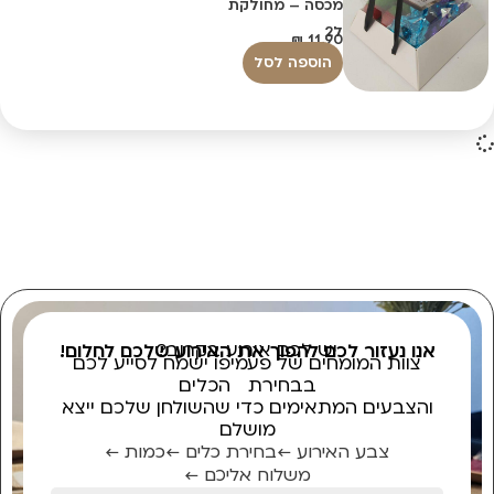
מכסה – מחולקת
ל2
₪
11.90
הוספה לסל
יש לכם אירוע בקרוב?
אנו נעזור לכם להפוך את האירוע שלכם לחלום!
צוות המומחים של פעמיפו ישמח לסייע לכם
בבחירת הכלים
והצבעים המתאימים כדי שהשולחן שלכם ייצא
מושלם
צבע האירוע ←
בחירת כלים ←
כמות ←
משלוח אליכם ←