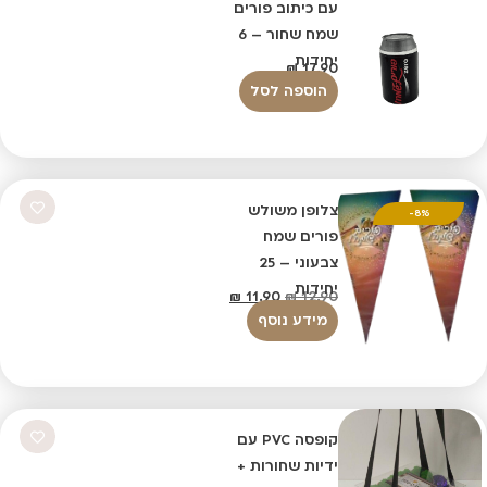
עם כיתוב פורים
שמח שחור – 6
יחידות
₪
17.90
הוספה לסל
צלופן משולש
8%-
פורים שמח
צבעוני – 25
יחידות
₪
11.90
₪
12.90
מידע נוסף
קופסה PVC עם
ידיות שחורות +