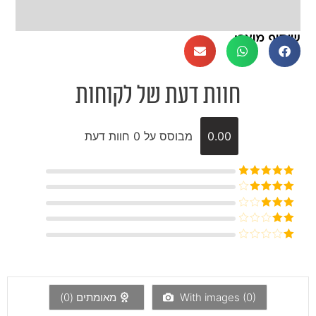
שיתוף מוצר:
חוות דעת של לקוחות
0.00
מבוסס על 0 חוות דעת
דורג
5
מתוך
5
דורג
4
מתוך 5
דורג
3
מתוך 5
דורג
2
דורג
מתוך
1
5
מתוך
5
)
0
With images (
מאומתים (
0
)