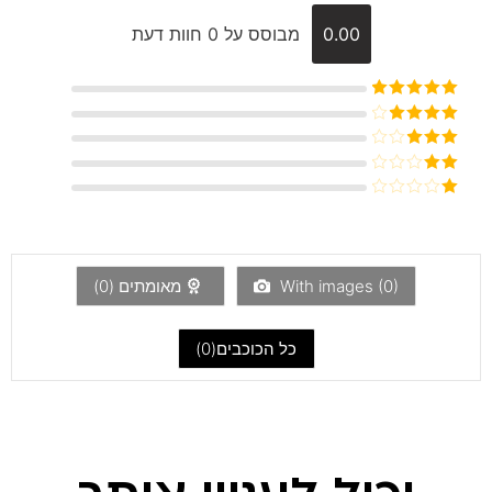
0.00
מבוסס על 0 חוות דעת
דורג
5
מתוך
5
דורג
4
מתוך 5
דורג
3
מתוך 5
דורג
2
דורג
מתוך
1
5
מתוך
5
)
0
With images (
מאומתים (
0
)
כל הכוכבים(
0
)