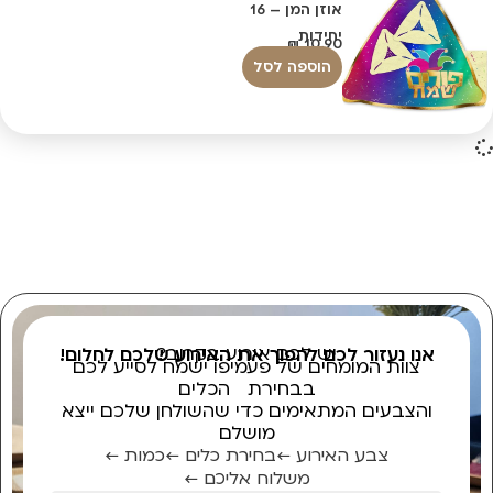
אוזן המן – 16
יחידות
₪
10.90
הוספה לסל
יש לכם אירוע בקרוב?
אנו נעזור לכם להפוך את האירוע שלכם לחלום!
צוות המומחים של פעמיפו ישמח לסייע לכם
בבחירת הכלים
והצבעים המתאימים כדי שהשולחן שלכם ייצא
מושלם
צבע האירוע ←
בחירת כלים ←
כמות ←
משלוח אליכם ←