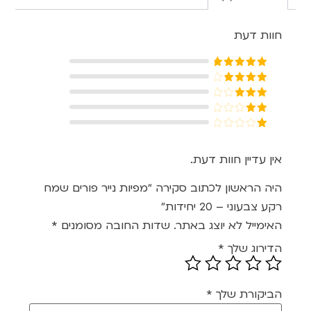
חוות דעת
דורג
5
מתוך
5
דורג
4
מתוך 5
דורג
3
מתוך 5
דורג
2
דורג
מתוך
1
5
מתוך
אין עדיין חוות דעת.
5
היה הראשון לכתוב סקירה “מפיות נייר פורים שמח
רקע צבעוני – 20 יחידות”
האימייל לא יוצג באתר.
שדות החובה מסומנים
*
הדירוג שלך
*
הביקורת שלך
*