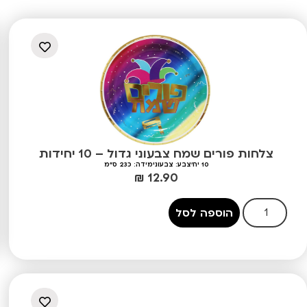
צלחות פורים שמח צבעוני גדול – 10 יחידות
10 יח'
צבע: צבעוני
מידה: כ23 ס"מ
₪
12.90
הוספה לסל