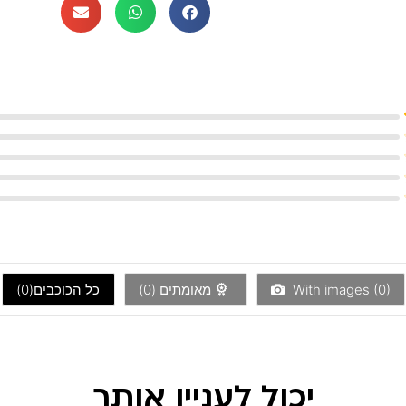
)
0
With images (
מאומתים (
0
)
כל הכוכבים(
0
)
יכול לעניין אותך