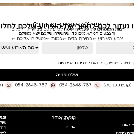
יש לכם אירוע בקרוב?
ו נעזור לכם להפוך את האירוע שלכם לחלום
צוות המומחים של פעמיפו ישמח לסייע לכם בבחירת הכלים
והצבעים המתאימים כדי שהשולחן שלכם ייצא מושלם
צבע האירוע ←
בחירת כלים ←
כמות ←
משלוח אליכם ←
ך טיפול בפנייה, בהתאם
למדיניות הפרטיות
שלח פנייה
om
054-2648-787
054-2648-787
מפת אתר
אוד
פעמי
חד פעמי
צמאות
אודות
החדש
לייצ
ומשלימים