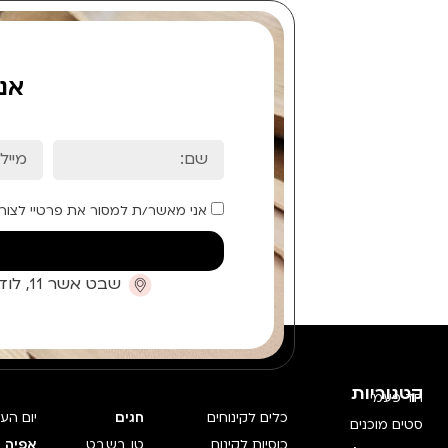
אנ
אני מאשר/ת למסור את פרטיי לצור
שבט אשר 11, לוד (קומת כניסה)
קטגוריות
חד פעמי
כלים לקינוחים
חגים
יום הע
סטים מוכנים
כוסיות לקינוח
טו בשבט
אפיה 