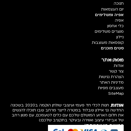
חנוכה
יום העצמאות
אפיה ומשלימים
אפיה
כלי אחסון
מוצרים משלימים
ניילון
קופסאות מעוצבות
סטים מוכנים
מפת אתר
חד פעמי
אודות
צור קשר
הצהרת נגישות
מדיניות האתר
מעצבים מפיות
SiteMap
אודות
פעמיפו, חנות לכלי חד פעמי ועיצובי שולחן הוקמה ב2020 בשכונה
החדשה גני איילון שבלוד במטרה לייצר מרחב שבו תוכלו להגשים
את חלום הארוע המושלם שלכם עם כלים לטעמכם, עם מגוון רחב
של אביזרי עיצוב ואווירה ובעיקר בתקציב שלכם:)
רכישה מאובטחת!