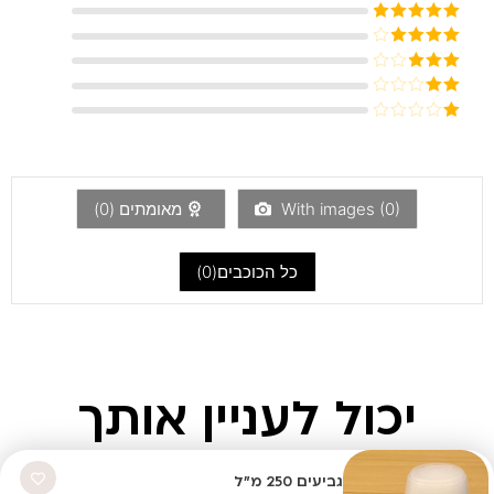
דורג
5
מתוך
5
דורג
4
מתוך 5
דורג
3
מתוך 5
דורג
2
דורג
מתוך
1
5
מתוך
5
)
0
With images (
מאומתים (
0
)
כל הכוכבים(
0
)
יכול לעניין אותך
גביעים 250 מ"ל