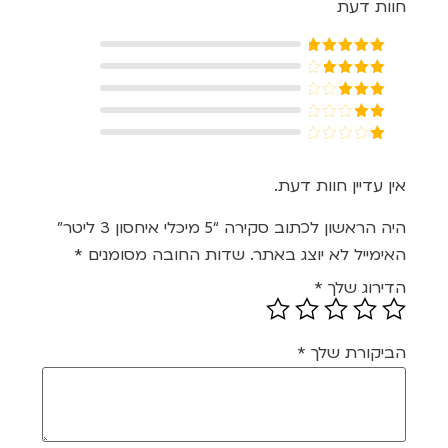
חוות דעת
דורג
5
מתוך
5
דורג
4
מתוך 5
דורג
3
מתוך 5
דורג
2
דורג
מתוך
1
5
מתוך
אין עדיין חוות דעת.
5
היה הראשון לכתוב סקירה “5 מיכלי איחסון 3 ליטר”
האימייל לא יוצג באתר.
שדות החובה מסומנים
*
הדירוג שלך
*
הביקורת שלך
*