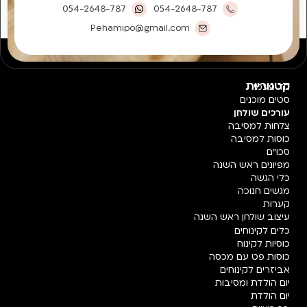
054-2648-787
054-2648-787
Pehamipo@gmail.com
קטגוריות
חד פעמי
סטים מוכנים
עורכים שולחן
צלחות למסיבה
כוסות למסיבה
סכו"ם
מפיונים ראש השנה
כלי הגשה
מגשים חנוכה
קערות
עיצוב שולחן ראש השנה
כלים לקינוחים
כוסיות לקינוח
כוסות פט עם מכסה
אביזרים לקינוחים
יום הולדת ומסיבות
יום הולדת