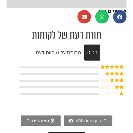
שיתוף מוצר:
חוות דעת של לקוחות
0.00
מבוסס על 0 חוות דעת
דורג
5
מתוך
5
דורג
4
מתוך 5
דורג
3
מתוך 5
דורג
2
דורג
מתוך
1
5
מתוך
5
)
0
With images (
מאומתים (
0
)