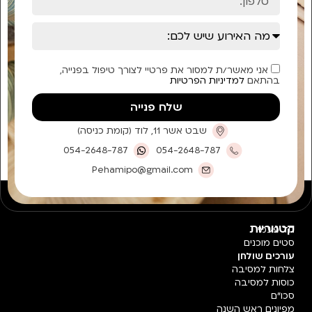
אני מאשר/ת למסור את פרטיי לצורך טיפול בפנייה,
בהתאם
למדיניות הפרטיות
שלח פנייה
שבט אשר 11, לוד (קומת כניסה)
054-2648-787
054-2648-787
Pehamipo@gmail.com
קטגוריות
חד פעמי
סטים מוכנים
עורכים שולחן
צלחות למסיבה
כוסות למסיבה
סכו"ם
מפיונים ראש השנה