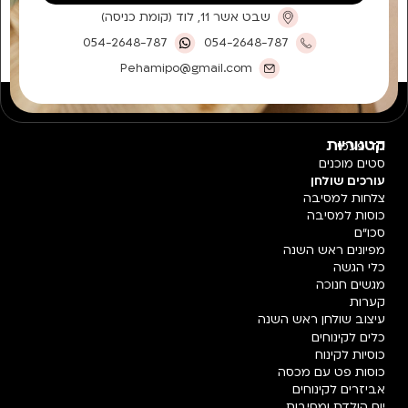
שבט אשר 11, לוד (קומת כניסה)
054-2648-787
054-2648-787
Pehamipo@gmail.com
קטגוריות
חד פעמי
סטים מוכנים
עורכים שולחן
צלחות למסיבה
כוסות למסיבה
סכו"ם
מפיונים ראש השנה
כלי הגשה
מגשים חנוכה
קערות
עיצוב שולחן ראש השנה
כלים לקינוחים
כוסיות לקינוח
כוסות פט עם מכסה
אביזרים לקינוחים
יום הולדת ומסיבות