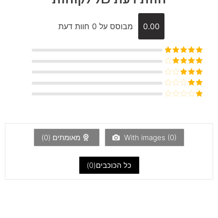
0.00
מבוסס על 0 חוות דעת
דורג
5
מתוך
5
דורג
4
מתוך 5
דורג
3
מתוך 5
דורג
2
דורג
מתוך
1
5
מתוך
5
)
0
With images (
מאומתים (
0
)
כל הכוכבים(
0
)