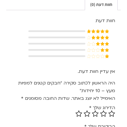
חוות דעת (0)
חוות דעת
דורג
5
מתוך
5
דורג
4
מתוך 5
דורג
3
מתוך 5
דורג
2
דורג
מתוך
1
5
מתוך
אין עדיין חוות דעת.
5
היה הראשון לכתוב סקירה “חבקים קטנים למפיות
מעץ – 10 יחידות”
האימייל לא יוצג באתר.
שדות החובה מסומנים
*
הדירוג שלך
*
הביקורת שלך
*