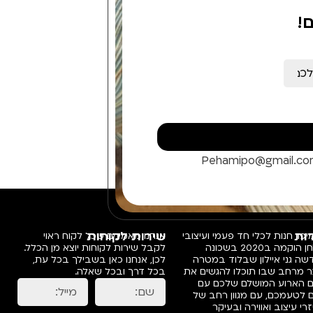
!
Pehamipo@gmail.c
ות
שירות לקוחות
פו, חנות לכלי חד פעמי ועיצובי
אנחנו מאמינים שכל לקוח ראוי
שולחן הוקמה ב2020 בשכונה
לקבל שירות לקוחות יוצא מן הכלל.
ה גני איילון שבלוד במטרה
לכן, אנחנו כאן בשבילך בכל עת,
ר מרחב שבו תוכלו להגשים את
בכל דרך ובכל שאלה.
ם הארוע המושלם שלכם עם
 לטעמכם, עם מגוון רחב של
רי עיצוב ואווירה ובעיקר