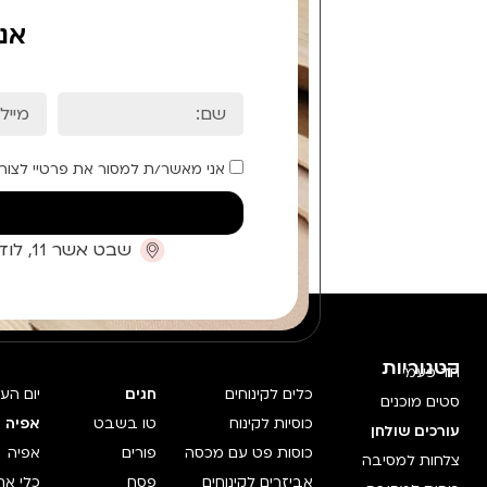
אנ
אני מאשר/ת למסור את פרטיי לצור
שבט אשר 11, לוד (קומת כניסה)
קטגוריות
חד פעמי
כלים לקינוחים
חגים
יום הע
סטים מוכנים
כוסיות לקינוח
טו בשבט
אפיה 
עורכים שולחן
כוסות פט עם מכסה
פורים
אפיה
צלחות למסיבה
אביזרים לקינוחים
פסח
כלי אח