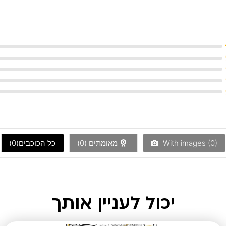
)
0
With images (
מאומתים (
0
)
כל הכוכבים(
0
)
יכול לעניין אותך