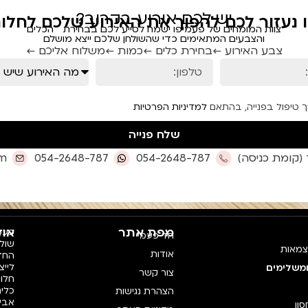
יש לכם אירוע בקרוב?
ו נעזור לכם להפוך את האירוע שלכם לחלום
צוות המומחים של פעמיפו ישמח לסייע לכם בבחירת הכלים
והצבעים המתאימים כדי שהשולחן שלכם ייצא מושלם
צבע האירוע ←
בחירת כלים ←
כמות ←
משלוח אליכם ←
ך טיפול בפנייה, בהתאם
למדיניות הפרטיות
שלח פנייה
om
054-2648-787
054-2648-787
מפת אתר
אוד
פעמי
חד פעמי
צמאות
אודות
החדש
לייצ
ומשלימים
צור קשר
חלו
כלים
הצהרת נגישות
אביז
סון