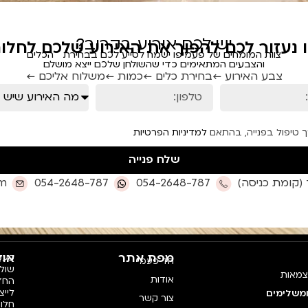
יש לכם אירוע בקרוב?
ו נעזור לכם להפוך את האירוע שלכם לחלום
צוות המומחים של פעמיפו ישמח לסייע לכם בבחירת הכלים
והצבעים המתאימים כדי שהשולחן שלכם ייצא מושלם
צבע האירוע ←
בחירת כלים ←
כמות ←
משלוח אליכם ←
ך טיפול בפנייה, בהתאם
למדיניות הפרטיות
שלח פנייה
om
054-2648-787
054-2648-787
מפת אתר
אוד
פעמי
חד פעמי
צמאות
אודות
החדש
לייצ
ומשלימים
צור קשר
חלו