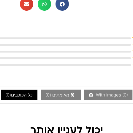
)
0
With images (
מאומתים (
0
)
כל הכוכבים(
0
)
יכול לעניין אותך