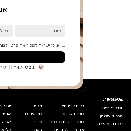
אנ
אני מאשר/ת למסור את פרטיי לצור
שבט אשר 11, לוד (קומת כניסה)
קטגוריות
חד פעמי
כלים לקינוחים
חגים
יום הע
סטים מוכנים
כוסיות לקינוח
טו בשבט
אפיה 
עורכים שולחן
כוסות פט עם מכסה
פורים
אפיה
צלחות למסיבה
אביזרים לקינוחים
פסח
כלי אח