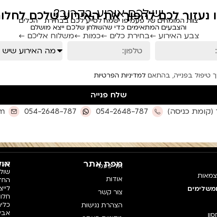
יש לכם אירוע בקרוב?
ו נעזור לכם להפוך את האירוע שלכם לחלום
צוות המומחים של פעמיפו ישמח לסייע לכם בבחירת הכלים
והצבעים המתאימים כדי שהשולחן שלכם ייצא מושלם
צבע האירוע ←
בחירת כלים ←
כמות ←
משלוח אליכם ←
ך טיפול בפנייה, בהתאם
למדיניות הפרטיות
שלח פנייה
om
054-2648-787
054-2648-787
מפת אתר
אוד
פעמי
חד פעמי
צמאות
אודות
החדש
לייצ
ומשלימים
צור קשר
חלו
כלים
הצהרת נגישות
אביז
סון