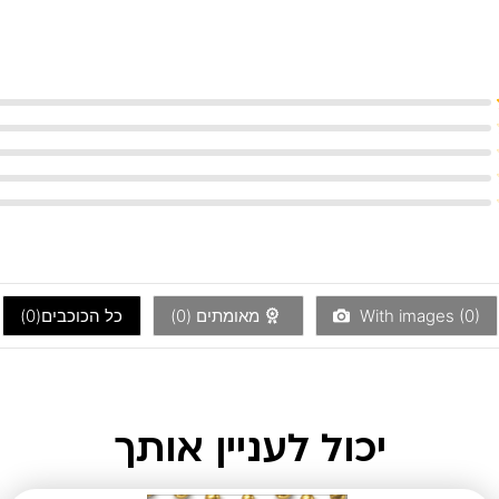
)
0
With images (
מאומתים (
0
)
כל הכוכבים(
0
)
יכול לעניין אותך