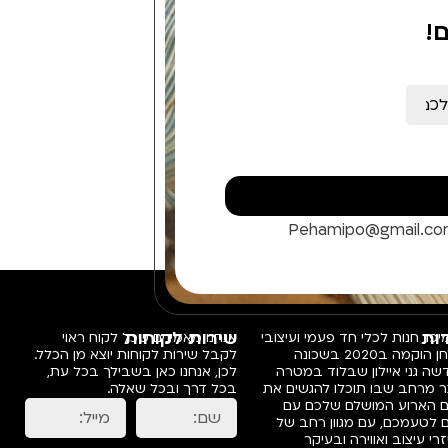
!
Pehamipo@gmail.c
ות
שירות לקוחות
פו, חנות לכלי חד פעמי ועיצובי
אנחנו מאמינים שכל לקוח ראוי
שולחן הוקמה ב2020 בשכונה
לקבל שירות לקוחות יוצא מן הכלל.
ה גני איילון שבלוד במטרה
לכן, אנחנו כאן בשבילך בכל עת,
ר מרחב שבו תוכלו להגשים את
בכל דרך ובכל שאלה.
ם הארוע המושלם שלכם עם
 לטעמכם, עם מגוון רחב של
רי עיצוב ואווירה ובעיקר