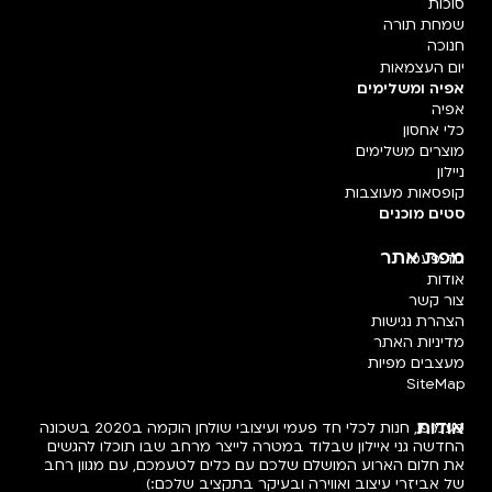
סוכות
שמחת תורה
חנוכה
יום העצמאות
אפיה ומשלימים
אפיה
כלי אחסון
מוצרים משלימים
ניילון
קופסאות מעוצבות
סטים מוכנים
מפת אתר
חד פעמי
אודות
צור קשר
הצהרת נגישות
מדיניות האתר
מעצבים מפיות
SiteMap
אודות
פעמיפו, חנות לכלי חד פעמי ועיצובי שולחן הוקמה ב2020 בשכונה
החדשה גני איילון שבלוד במטרה לייצר מרחב שבו תוכלו להגשים
את חלום הארוע המושלם שלכם עם כלים לטעמכם, עם מגוון רחב
של אביזרי עיצוב ואווירה ובעיקר בתקציב שלכם:)