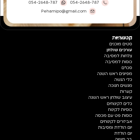
054-2648-787
054-2648-787
Pehamipo@gmail.com
קטגוריות
חד פעמי
סטים מוכנים
עורכים שולחן
צלחות למסיבה
כוסות למסיבה
סכו"ם
מפיונים ראש השנה
כלי הגשה
מגשים חנוכה
קערות
עיצוב שולחן ראש השנה
כלים לקינוחים
כוסיות לקינוח
כוסות פט עם מכסה
אביזרים לקינוחים
יום הולדת ומסיבות
יום הולדת
בר מצווה