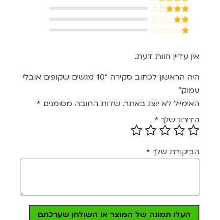
5
דורג
4
מתוך 5
דורג
3
מתוך 5
דורג
2
דורג
מתוך
1
5
מתוך
אין עדיין חוות דעת.
5
היה הראשון לכתוב סקירה “10 מגשים שקופים אובלי
עמוק”
האימייל לא יוצג באתר.
שדות החובה מסומנים
*
הדירוג שלך
*
הביקורת שלך
*
העלו תמונה של המוצר או השולחן שערכתם