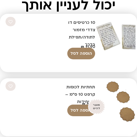
יכול לעניין אותך
10 כרטיסים דו
צדדי מזמור
לתודה/תפילת
הדרך
₪
11.90
הוספה לסל
תחתיות לכוסות
קרפט 10 ס"מ –
10 יחידות
₪
6.90
מוצר
להיט
הוספה לסל