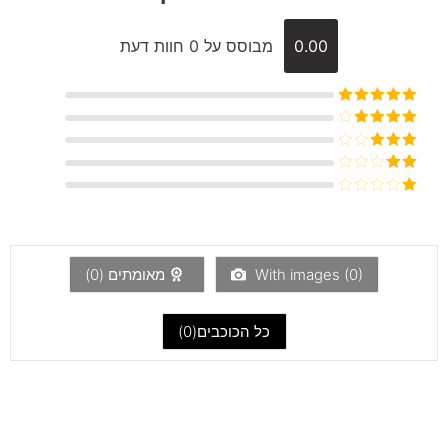
0.00
מבוסס על 0 חוות דעת
דורג
5
מתוך
5
דורג
4
מתוך 5
דורג
3
מתוך 5
דורג
2
דורג
מתוך
1
5
מתוך
5
)
0
With images (
מאומתים (
0
)
כל הכוכבים(
0
)