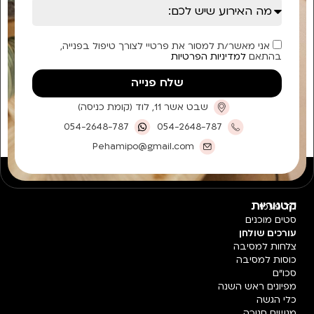
אני מאשר/ת למסור את פרטיי לצורך טיפול בפנייה,
בהתאם
למדיניות הפרטיות
שלח פנייה
שבט אשר 11, לוד (קומת כניסה)
054-2648-787
054-2648-787
Pehamipo@gmail.com
קטגוריות
חד פעמי
סטים מוכנים
עורכים שולחן
צלחות למסיבה
כוסות למסיבה
סכו"ם
מפיונים ראש השנה
כלי הגשה
מגשים חנוכה