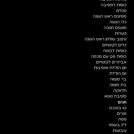
כוסות למסיבה
סכו"ם
מפיונים ראש השנה
כלי הגשה
מגשים חנוכה
קערות
עיצוב שולחן ראש השנה
כלים לקינוחים
כוסיות לקינוח
כוסות פט עם מכסה
אביזרים לקינוחים
יום הולדת ומסיבות
יום הולדת
בר מצווה
בת מצווה
חלאקה
מסיבת נושא
חגים
טו בשבט
פורים
פסח
ל"ג בעומר
שבועות