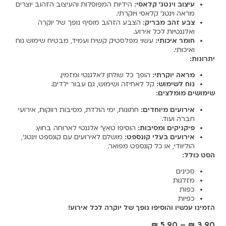
עיצוב וינטג' קלאסי:
הידיות המפוסלות והעיצוב הזהוב יוצרים
מראה וינטג' קלאסי ויוקרתי.
צבע זהב מבריק:
הצבע הזהוב מוסיף נופך של יוקרה
ואלגנטיות לכל אירוע.
חומר איכותי:
עשוי מפלסטיק קשיח ועמיד, מבטיח שימוש נוח
ואיכותי.
יתרונות:
מראה יוקרתי:
הופך כל שולחן לאלגנטי ומזמין.
נוח לשימוש:
קל לאחיזה ושימוש, גם עבור ילדים.
שימושים מומלצים:
אירועים מיוחדים:
חתונות, ימי הולדת, מסיבות רווקות, אירועי
חברה ועוד.
פיקניקים ומסיבות:
הוסיפו טאץ' אלגנטי לארוחה בחוץ.
אירועים בעלי קונספט:
מושלם לאירועים עם קונספט וינטג',
הוליוודי, או כל קונספט מפואר.
הסט כולל:
סכינים
מזלגות
כפות
כפיות
הזמינו עכשיו והוסיפו נופך של יוקרה לכל אירוע!
₪
5.90
–
₪
3.90