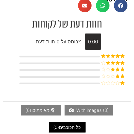
חוות דעת של לקוחות
0.00
מבוסס על 0 חוות דעת
דורג
5
מתוך
5
דורג
4
מתוך 5
דורג
3
מתוך 5
דורג
2
דורג
מתוך
1
5
מתוך
5
)
0
With images (
מאומתים (
0
)
כל הכוכבים(
0
)