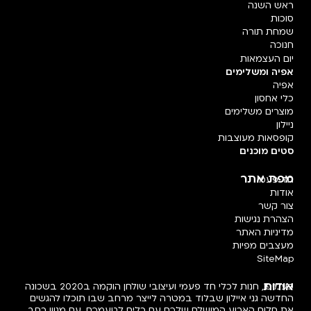
ראש השנה
סוכות
שמחת תורה
חנוכה
יום העצמאות
אפיה ומשלימים
אפיה
כלי אחסון
מוצרים משלימים
ניילון
קופסאות מעוצבות
סטים מוכנים
מפת אתר
חד פעמי
אודות
צור קשר
הצהרת נגישות
מדיניות האתר
מעצבים מפיות
SiteMap
אודות
פעמיפו, חנות לכלי חד פעמי ועיצובי שולחן הוקמה ב2020 בשכונה
החדשה גני איילון שבלוד במטרה לייצר מרחב שבו תוכלו להגשים
את חלום הארוע המושלם שלכם עם כלים לטעמכם, עם מגוון רחב