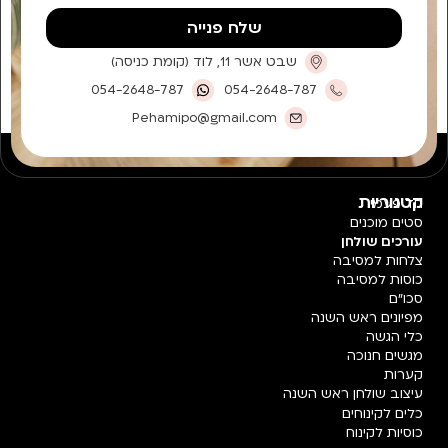
שלח פנייה
שבט אשר 11, לוד (קומת כניסה)
054-2648-787
054-2648-787
Pehamipo@gmail.com
קטגוריות
חד פעמי
סטים מוכנים
עורכים שולחן
צלחות למסיבה
כוסות למסיבה
סכו"ם
מפיונים ראש השנה
כלי הגשה
מגשים חנוכה
קערות
עיצוב שולחן ראש השנה
כלים לקינוחים
כוסיות לקינוח