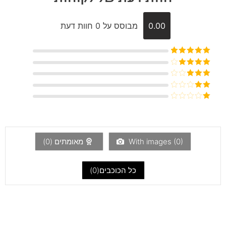
0.00
מבוסס על 0 חוות דעת
דורג
5
מתוך
5
דורג
4
מתוך 5
דורג
3
מתוך 5
דורג
2
דורג
מתוך
1
5
מתוך
5
)
0
With images (
מאומתים (
0
)
כל הכוכבים(
0
)