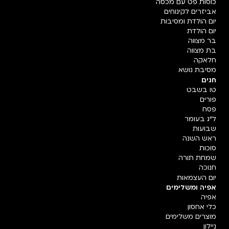
כוסות פט עם מכסה
אביזרים לקינוחים
יום הולדת ומסיבות
יום הולדת
בר מצווה
בת מצווה
חלאקה
מסיבת נושא
חגים
טו בשבט
פורים
פסח
ל"ג בעומר
שבועות
ראש השנה
סוכות
שמחת תורה
חנוכה
יום העצמאות
אפיה ומשלימים
אפיה
כלי אחסון
מוצרים משלימים
ניילון