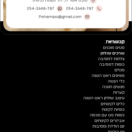
שבט אשר 11, לוד (קומת כניסה)
054-2648-787
054-2648-787
Pehamipo@gmail.com
קטגוריות
חד פעמי
סטים מוכנים
עורכים שולחן
צלחות למסיבה
כוסות למסיבה
סכו"ם
מפיונים ראש השנה
כלי הגשה
מגשים חנוכה
קערות
עיצוב שולחן ראש השנה
כלים לקינוחים
כוסיות לקינוח
כוסות פט עם מכסה
אביזרים לקינוחים
יום הולדת ומסיבות