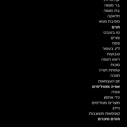
יום הולדת
בר מצווה
בת מצווה
חלאקה
מסיבת נושא
חגים
טו בשבט
פורים
פסח
ל"ג בעומר
שבועות
ראש השנה
סוכות
שמחת תורה
חנוכה
יום העצמאות
אפיה ומשלימים
אפיה
כלי אחסון
מוצרים משלימים
ניילון
קופסאות מעוצבות
סטים מוכנים