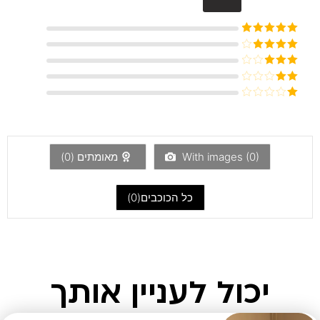
דורג
5
מתוך
5
דורג
4
מתוך 5
דורג
3
מתוך 5
דורג
2
דורג
מתוך
1
5
מתוך
5
)
0
With images (
מאומתים (
0
)
כל הכוכבים(
0
)
יכול לעניין אותך