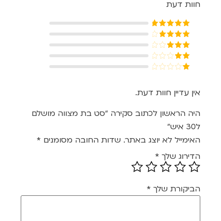
חוות דעת
דורג
5
מתוך
5
דורג
4
מתוך 5
דורג
3
מתוך 5
דורג
2
דורג
מתוך
1
5
מתוך
אין עדיין חוות דעת.
5
היה הראשון לכתוב סקירה “סט בת מצווה מושלם
ל30 איש”
האימייל לא יוצג באתר.
שדות החובה מסומנים
*
הדירוג שלך
*
הביקורת שלך
*