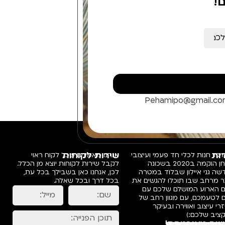
!
Pehamipo@gmail.c
ות
שירות לקוחות
פו, חנות לכלי חד פעמי ועיצובי
אנחנו מאמינים שכל לקוח ראוי
שולחן הוקמה ב2020 בשכונה
לקבל שירות לקוחות יוצא מן הכלל.
ה גני איילון שבלוד במטרה
לכן, אנחנו כאן בשבילך בכל עת,
ר מרחב שבו תוכלו להגשים את
בכל דרך ובכל שאלה.
ם הארוע המושלם שלכם עם
 לטעמכם, עם מגוון רחב של
רי עיצוב ואווירה ובעיקר
ציב שלכם:)
שה מאובטחת!