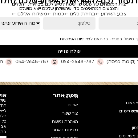
ו נעזור לכם להפוך את האירוע שלכם לחלום
צוות המומחים של פעמיפו ישמח לסייע לכם בבחירת הכלים
והצבעים המתאימים כדי שהשולחן שלכם ייצא מושלם
צבע האירוע ←
בחירת כלים ←
כמות ←
משלוח אליכם ←
ך טיפול בפנייה, בהתאם
למדיניות הפרטיות
שלח פנייה
om
054-2648-787
054-2648-787
מפת אתר
אוד
פעמי
חד פעמי
צמאות
אודות
החדש
לייצ
ומשלימים
צור קשר
חלו
כלים
הצהרת נגישות
אביז
סון
מדיניות האתר
בתק
 משלימים
רכי