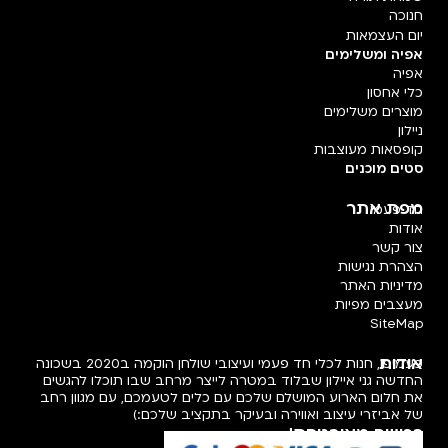
חנוכה
יום העצמאות
אפיה ומשלימים
אפיה
כלי אחסון
מוצרים משלימים
ניילון
קופסאות מעוצבות
סטים מוכנים
מפת אתר
חד פעמי
אודות
צור קשר
הצהרת נגישות
מדיניות האתר
מעצבים מפיות
SiteMap
אודות
פעמיפו, חנות לכלי חד פעמי ועיצובי שולחן הוקמה ב2020 בשכונה
החדשה גני איילון שבלוד במטרה לייצר מרחב שבו תוכלו להגשים
את חלום הארוע המושלם שלכם עם כלים לטעמכם, עם מגוון רחב
של אביזרי עיצוב ואווירה ובעיקר בתקציב שלכם:)
רכישה מאובטחת!