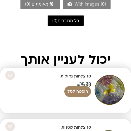
)
0
With images (
מאומתים (
0
)
כל הכוכבים(
0
)
יכול לעניין אותך
10 צלחות גדולות
חד קרן
₪
13.90
הוספה לסל
10 צלחות קטנות