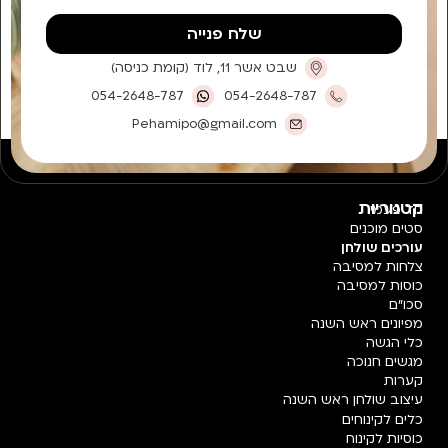
שלח פנייה
שבט אשר 11, לוד (קומת כניסה)
054-2648-787
054-2648-787
Pehamipo@gmail.com
קטגוריות
חד פעמי
סטים מוכנים
עורכים שולחן
צלחות למסיבה
כוסות למסיבה
סכו"ם
מפיונים ראש השנה
כלי הגשה
מגשים חנוכה
קערות
עיצוב שולחן ראש השנה
כלים לקינוחים
כוסיות לקינוח