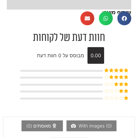
שיתוף מוצר:
חוות דעת של לקוחות
0.00
מבוסס על 0 חוות דעת
דורג
5
מתוך
5
דורג
4
מתוך 5
דורג
3
מתוך 5
דורג
2
דורג
מתוך
1
5
מתוך
5
)
0
With images (
מאומתים (
0
)