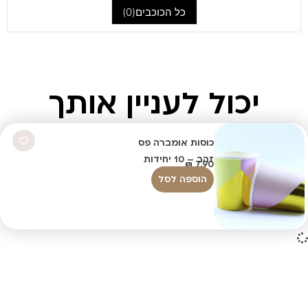
כל הכוכבים(
0
)
יכול לעניין אותך
כוסות אומברה פס
זהב – 10 יחידות
₪
7.90
הוספה לסל