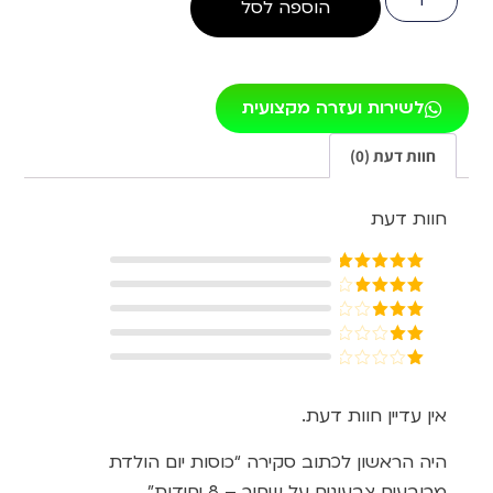
הוספה לסל
לשירות ועזרה מקצועית
חוות דעת (0)
חוות דעת
דורג
5
מתוך
5
דורג
4
מתוך 5
דורג
3
מתוך 5
דורג
2
דורג
מתוך
1
5
מתוך
אין עדיין חוות דעת.
5
היה הראשון לכתוב סקירה “כוסות יום הולדת
מרובעים צבעונים על שחור – 8 יחידות”