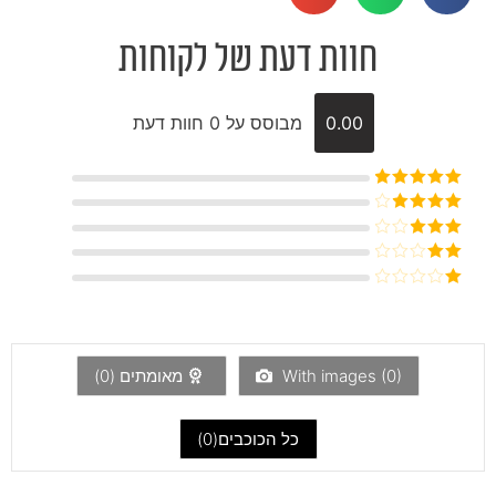
חוות דעת של לקוחות
0.00
מבוסס על 0 חוות דעת
דורג
5
מתוך
5
דורג
4
מתוך 5
דורג
3
מתוך 5
דורג
2
דורג
מתוך
1
5
מתוך
5
)
0
With images (
מאומתים (
0
)
כל הכוכבים(
0
)