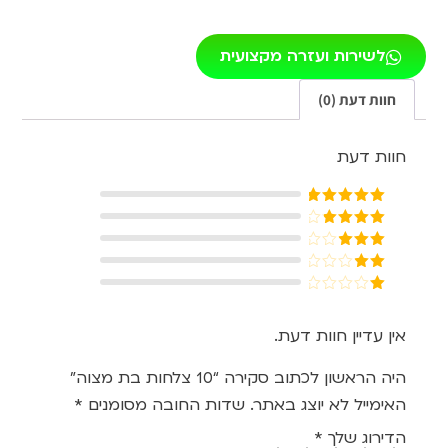
לשירות ועזרה מקצועית
חוות דעת (0)
חוות דעת
דורג
5
מתוך
5
דורג
4
מתוך 5
דורג
3
מתוך 5
דורג
2
דורג
מתוך
1
5
מתוך
אין עדיין חוות דעת.
5
היה הראשון לכתוב סקירה “10 צלחות בת מצוה”
האימייל לא יוצג באתר.
שדות החובה מסומנים
*
הדירוג שלך
*