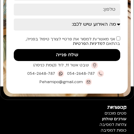
אני מאשר/ת למסור את פרטיי לצורך טיפול בפנייה,
בהתאם
למדיניות הפרטיות
שלח פנייה
שבט אשר 11, לוד (קומת כניסה)
054-2648-787
054-2648-787
Pehamipo@gmail.com
קטגוריות
חד פעמי
סטים מוכנים
עורכים שולחן
צלחות למסיבה
כוסות למסיבה