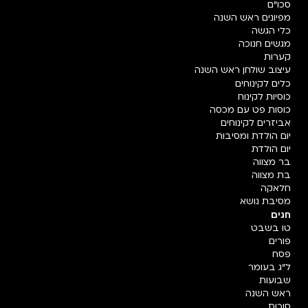
סכו"ם
מפיונים ראש השנה
כלי הגשה
מגשים חנוכה
קערות
עיצוב שולחן ראש השנה
כלים לקינוחים
כוסיות לקינוח
כוסות פט עם מכסה
אביזרים לקינוחים
יום הולדת ומסיבות
יום הולדת
בר מצווה
בת מצווה
חלאקה
מסיבת נושא
חגים
טו בשבט
פורים
פסח
ל"ג בעומר
שבועות
ראש השנה
סוכות