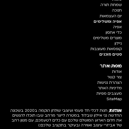
שמחת תורה
חנוכה
יום העצמאות
אפיה ומשלימים
אפיה
כלי אחסון
מוצרים משלימים
ניילון
קופסאות מעוצבות
סטים מוכנים
מפת אתר
חד פעמי
אודות
צור קשר
הצהרת נגישות
מדיניות האתר
מעצבים מפיות
SiteMap
אודות
פעמיפו, חנות לכלי חד פעמי ועיצובי שולחן הוקמה ב2020 בשכונה
החדשה גני איילון שבלוד במטרה לייצר מרחב שבו תוכלו להגשים
את חלום הארוע המושלם שלכם עם כלים לטעמכם, עם מגוון רחב
של אביזרי עיצוב ואווירה ובעיקר בתקציב שלכם:)