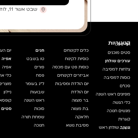
שבט אשר 11, לוד (קומת כניסה)
קטגוריות
חד פעמי
כלים לקינוחים
חגים
יום הע
סטים מוכנים
כוסיות לקינוח
טו בשבט
אפיה 
עורכים שולחן
כוסות פט עם מכסה
פורים
אפיה
צלחות למסיבה
אביזרים לקינוחים
פסח
כלי אח
כוסות למסיבה
יום הולדת ומסיבות
ל"ג בעומר
מוצרים
סכו"ם
יום הולדת
שבועות
ניילון
מפיונים ראש השנה
בר מצווה
ראש השנה
קופסאו
כלי הגשה
בת מצווה
סוכות
סטים מ
מגשים חנוכה
חלאקה
שמחת תורה
קערות
מסיבת נושא
חנוכה
עיצוב שולחן ראש השנה