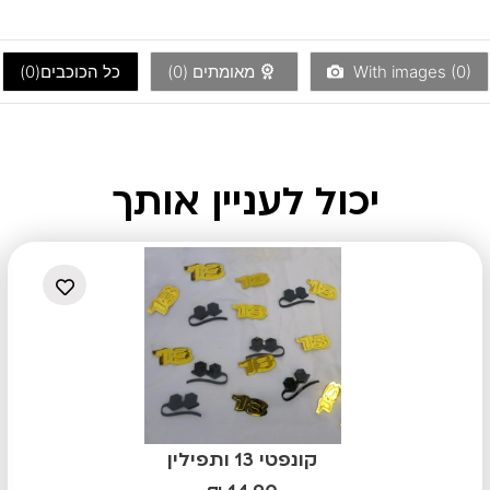
)
0
With images (
מאומתים (
0
)
כל הכוכבים(
0
)
יכול לעניין אותך
קונפטי 13 ותפילין