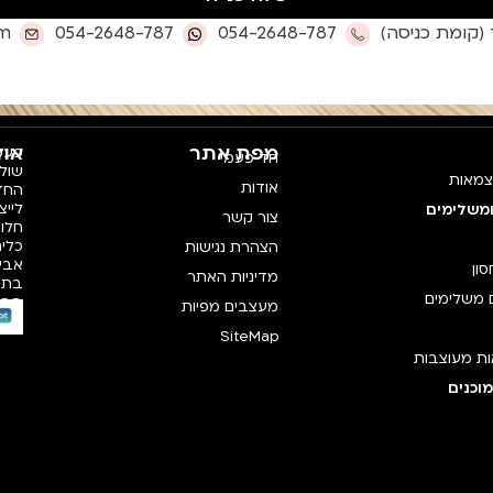
om
054-2648-787
054-2648-787
מפת אתר
אוד
פעמי
חד פעמי
צמאות
אודות
החדש
לייצ
ומשלימים
צור קשר
חלו
כלים
הצהרת נגישות
אביז
סון
מדיניות האתר
בתק
 משלימים
רכי
מעצבים מפיות
SiteMap
ת מעוצבות
וכנים