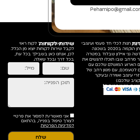
Pehamipo@gmail.c
ות
שירות לקוחות
פו, חנות לכלי חד פעמי ועיצובי
אנחנו מאמינים שכל לקוח ראוי
שולחן הוקמה ב2020 בשכונה
לקבל שירות לקוחות יוצא מן הכלל.
ה גני איילון שבלוד במטרה
לכן, אנחנו כאן בשבילך בכל עת,
ר מרחב שבו תוכלו להגשים את
בכל דרך ובכל שאלה.
ם הארוע המושלם שלכם עם
 לטעמכם, עם מגוון רחב של
רי עיצוב ואווירה ובעיקר
ציב שלכם:)
שה מאובטחת!
אני מאשר/ת למסור את פרטיי
לצורך טיפול בפנייה, בהתאם
למדיניות הפרטיות
שלח