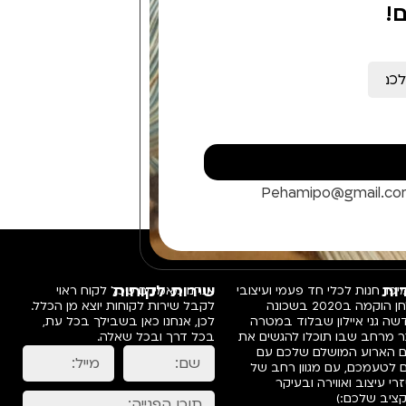
!
Pehamipo@gmail.c
ות
שירות לקוחות
פו, חנות לכלי חד פעמי ועיצובי
אנחנו מאמינים שכל לקוח ראוי
שולחן הוקמה ב2020 בשכונה
לקבל שירות לקוחות יוצא מן הכלל.
ה גני איילון שבלוד במטרה
לכן, אנחנו כאן בשבילך בכל עת,
ר מרחב שבו תוכלו להגשים את
בכל דרך ובכל שאלה.
ם הארוע המושלם שלכם עם
 לטעמכם, עם מגוון רחב של
רי עיצוב ואווירה ובעיקר
ציב שלכם:)