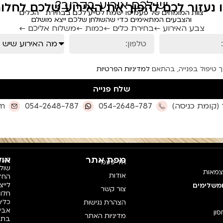
יש לכם אירוע בקרוב?
ו נעזור לכם להפוך את האירוע שלכם לחלום
צוות המומחים של פעמיפו ישמח לסייע לכם בבחירת הכלים
והצבעים המתאימים כדי שהשולחן שלכם ייצא מושלם
צבע האירוע ←
בחירת כלים ←
כמות ←
משלוח אליכם ←
ך טיפול בפנייה, בהתאם
למדיניות הפרטיות
שלח פנייה
om
054-2648-787
054-2648-787
מפת אתר
אוד
פעמי
חד פעמי
צמאות
אודות
החדש
לייצ
ומשלימים
צור קשר
חלו
כלים
הצהרת נגישות
אביז
סון
מדיניות האתר
בתק