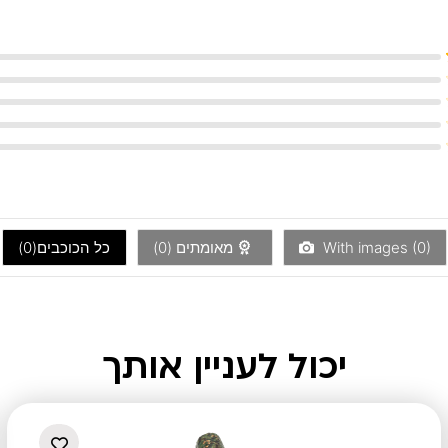
)
0
With images (
מאומתים (
0
)
כל הכוכבים(
0
)
יכול לעניין אותך