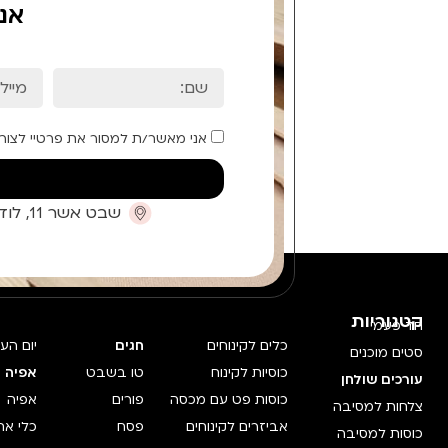
אנ
אני מאשר/ת למסור את פרטיי לצור
שבט אשר 11, לוד (קומת כניסה)
קטגוריות
חד פעמי
כלים לקינוחים
חגים
יום הע
סטים מוכנים
כוסיות לקינוח
טו בשבט
אפיה 
עורכים שולחן
כוסות פט עם מכסה
פורים
אפיה
צלחות למסיבה
אביזרים לקינוחים
פסח
כלי אח
כוסות למסיבה