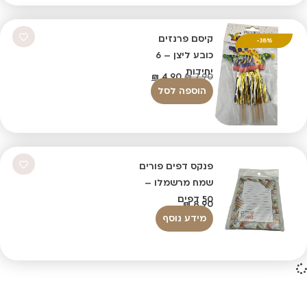
קיסם פרנזים
38%-
כובע ליצן – 6
יחידות
₪
4.90
₪
7.90
הוספה לסל
פנקס דפים פורים
שמח מרשמלו –
50 דפים
₪
8.90
מידע נוסף