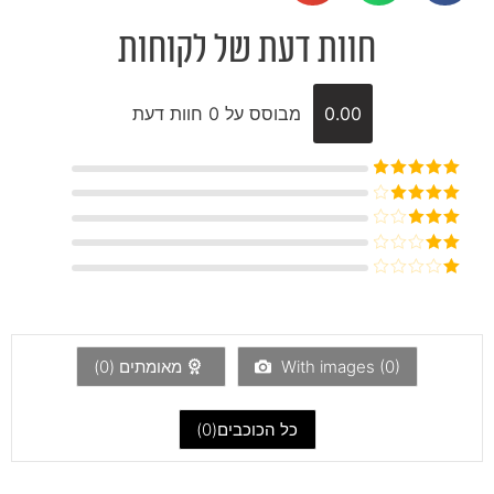
חוות דעת של לקוחות
0.00
מבוסס על 0 חוות דעת
דורג
5
מתוך
5
דורג
4
מתוך 5
דורג
3
מתוך 5
דורג
2
דורג
מתוך
1
5
מתוך
5
)
0
With images (
מאומתים (
0
)
כל הכוכבים(
0
)