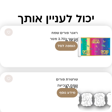
יכול לעניין אותך
ראנר פורים שמח
צבעוני כ2.70 מטר
₪
18.90
הוספה לסל
שרשרת פורים
שמח לצביעה
₪
14.90
מידע נוסף