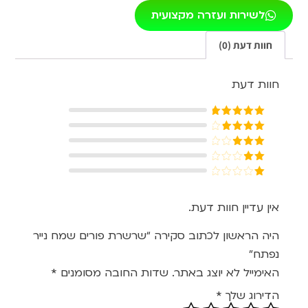
לשירות ועזרה מקצועית
חוות דעת (0)
חוות דעת
דורג
5
מתוך
5
דורג
4
מתוך 5
דורג
3
מתוך 5
דורג
2
דורג
מתוך
1
5
מתוך
אין עדיין חוות דעת.
5
היה הראשון לכתוב סקירה “שרשרת פורים שמח נייר
נפתח”
האימייל לא יוצג באתר.
שדות החובה מסומנים
*
הדירוג שלך
*