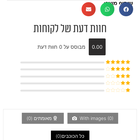
שיתוף מוצר:
חוות דעת של לקוחות
0.00
מבוסס על 0 חוות דעת
דורג
5
מתוך
5
דורג
4
מתוך 5
דורג
3
מתוך 5
דורג
2
דורג
מתוך
1
5
מתוך
5
)
0
With images (
מאומתים (
0
)
כל הכוכבים(
0
)