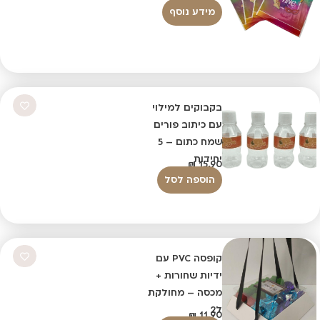
מידע נוסף
בקבוקים למילוי
עם כיתוב פורים
שמח כתום – 5
יחידות
₪
15.90
הוספה לסל
קופסה PVC עם
ידיות שחורות +
מכסה – מחולקת
ל2
₪
11.90