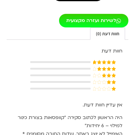
לשירות ועזרה מקצועית
חוות דעת (0)
חוות דעת
דורג
5
מתוך
5
דורג
4
מתוך 5
דורג
3
מתוך 5
דורג
2
דורג
מתוך
1
5
מתוך
אין עדיין חוות דעת.
5
היה הראשון לכתוב סקירה “קוופסאות בצורת כינור
למילוי – 6 יחידות”
האימייל לא יוצג באתר.
שדות החובה מסומנים
*