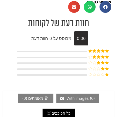
שיתוף מוצר:
חוות דעת של לקוחות
0.00
מבוסס על 0 חוות דעת
דורג
5
מתוך
5
דורג
4
מתוך 5
דורג
3
מתוך 5
דורג
2
דורג
מתוך
1
5
מתוך
5
)
0
With images (
מאומתים (
0
)
כל הכוכבים(
0
)