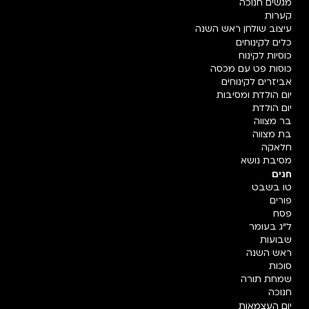
מגשים חנוכה
קערות
עיצוב שולחן ראש השנה
כלים לקינוחים
כוסיות לקינוח
כוסות פט עם מכסה
אביזרים לקינוחים
יום הולדת ומסיבות
יום הולדת
בר מצווה
בת מצווה
חלאקה
מסיבת נושא
חגים
טו בשבט
פורים
פסח
ל"ג בעומר
שבועות
ראש השנה
סוכות
שמחת תורה
חנוכה
יום העצמאות