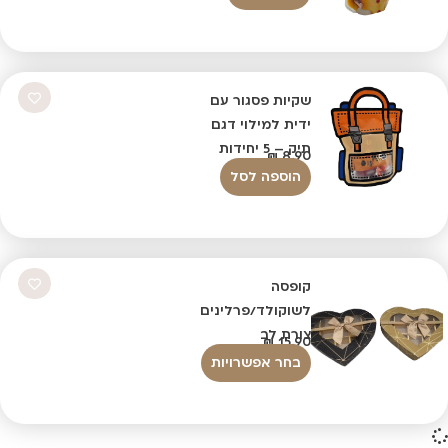
שקיות פסגור עם
ידית למילוי דגם
תיק – 5 יחידות
₪
8.90
הוספה לסל
קופסה
לשוקולד/פרלינים
צורת לב
₪
15.90
בחר אפשרויות