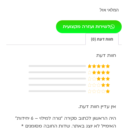
המלאי אזל
לשירות ועזרה מקצועית
חוות דעת (0)
חוות דעת
דורג
5
מתוך
5
דורג
4
מתוך 5
דורג
3
מתוך 5
דורג
2
דורג
מתוך
1
5
מתוך
אין עדיין חוות דעת.
5
היה הראשון לכתוב סקירה “נורה למילוי – 6 יחידות”
האימייל לא יוצג באתר.
שדות החובה מסומנים
*