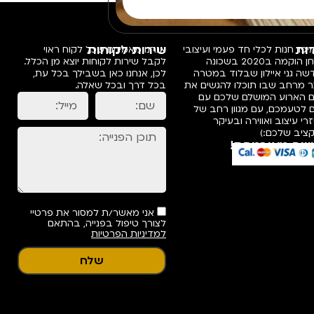
ות
שירות לקוחות
פו, חנות לכלי חד פעמי ועיצובי
אנחנו מאמינים שכל לקוח ראוי
שולחן הוקמה ב2020 בשכונה
לקבל שירות לקוחות יוצא מן הכלל.
ה גני איילון שבלוד במטרה
לכן, אנחנו כאן בשבילך בכל עת,
ר מרחב שבו תוכלו להגשים את
בכל דרך ובכל שאלה.
ם הארוע המושלם שלכם עם
 לטעמכם, עם מגוון רחב של
רי עיצוב ואווירה ובעיקר
ציב שלכם:)
שה מאובטחת!
אני מאשר/ת למסור את פרטיי
לצורך טיפול בפנייה, בהתאם
למדיניות הפרטיות
שלח