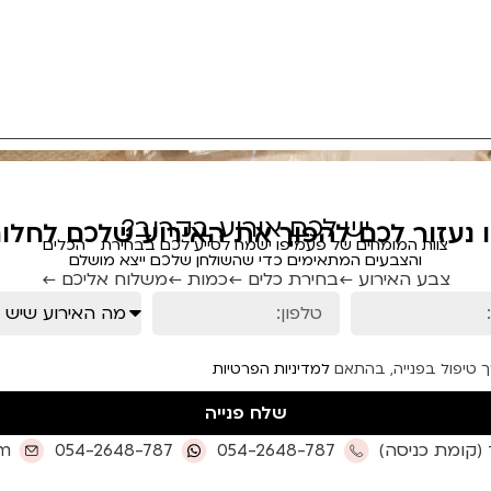
יש לכם אירוע בקרוב?
ו נעזור לכם להפוך את האירוע שלכם לחלום
צוות המומחים של פעמיפו ישמח לסייע לכם בבחירת הכלים
והצבעים המתאימים כדי שהשולחן שלכם ייצא מושלם
צבע האירוע ←
בחירת כלים ←
כמות ←
משלוח אליכם ←
ך טיפול בפנייה, בהתאם
למדיניות הפרטיות
שלח פנייה
om
054-2648-787
054-2648-787