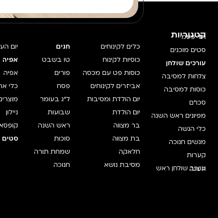
קטגוריות
חד פעמי
כלים לקינוחים
חגים
יום הע
סטים מוכנים
כוסיות לקינוח
טו בשבט
אפיה 
עורכים שולחן
כוסות פט עם מכסה
פורים
אפיה
צלחות למסיבה
אביזרים לקינוחים
פסח
כלי אח
כוסות למסיבה
יום הולדת ומסיבות
ל"ג בעומר
מוצרים
סכו"ם
יום הולדת
שבועות
ניילון
מפיונים ראש השנה
בר מצווה
ראש השנה
קופסאו
כלי הגשה
בת מצווה
סוכות
סטים מ
מגשים חנוכה
חלאקה
שמחת תורה
קערות
מסיבת נושא
חנוכה
עיצוב שולחן ראש השנה