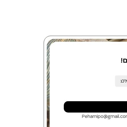
!
Pehamipo@gmail.c