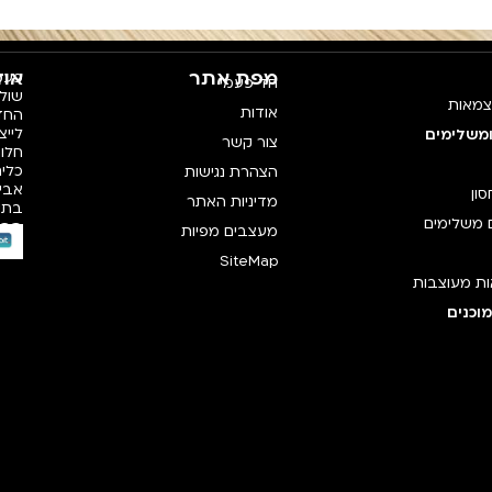
מפת אתר
אוד
פעמי
חד פעמי
צמאות
אודות
החדש
לייצ
ומשלימים
צור קשר
חלו
כלים
הצהרת נגישות
אביז
סון
מדיניות האתר
בתק
 משלימים
רכי
מעצבים מפיות
SiteMap
ת מעוצבות
וכנים