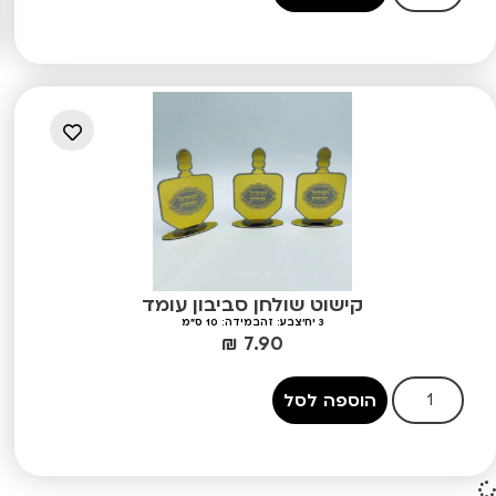
קישוט שולחן סביבון עומד
3 יח'
צבע: זהב
מידה: 10 ס"מ
₪
7.90
הוספה לסל