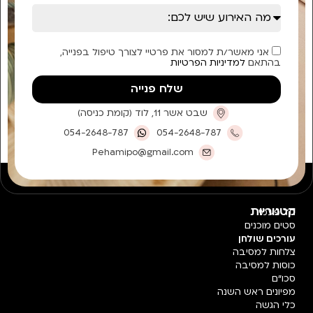
אני מאשר/ת למסור את פרטיי לצורך טיפול בפנייה,
בהתאם
למדיניות הפרטיות
שלח פנייה
שבט אשר 11, לוד (קומת כניסה)
054-2648-787
054-2648-787
Pehamipo@gmail.com
קטגוריות
חד פעמי
סטים מוכנים
עורכים שולחן
צלחות למסיבה
כוסות למסיבה
סכו"ם
מפיונים ראש השנה
כלי הגשה