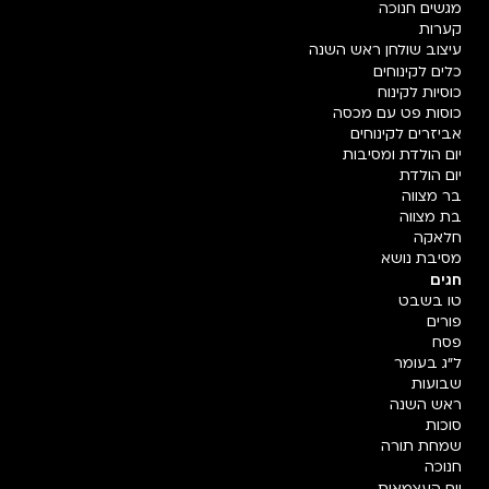
מגשים חנוכה
קערות
עיצוב שולחן ראש השנה
כלים לקינוחים
כוסיות לקינוח
כוסות פט עם מכסה
אביזרים לקינוחים
יום הולדת ומסיבות
יום הולדת
בר מצווה
בת מצווה
חלאקה
מסיבת נושא
חגים
טו בשבט
פורים
פסח
ל"ג בעומר
שבועות
ראש השנה
סוכות
שמחת תורה
חנוכה
יום העצמאות