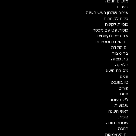
מגשים חנוכה
קערות
עיצוב שולחן ראש השנה
כלים לקינוחים
כוסיות לקינוח
כוסות פט עם מכסה
אביזרים לקינוחים
יום הולדת ומסיבות
יום הולדת
בר מצווה
בת מצווה
חלאקה
מסיבת נושא
חגים
טו בשבט
פורים
פסח
ל"ג בעומר
שבועות
ראש השנה
סוכות
שמחת תורה
חנוכה
יום העצמאות