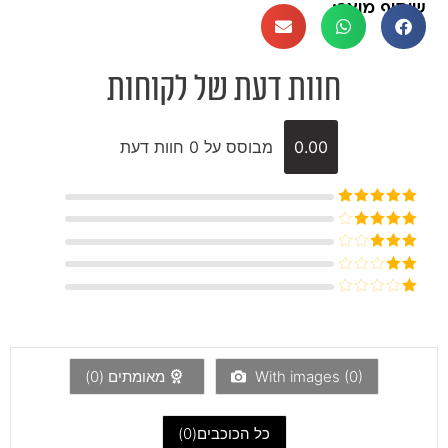
שיתוף מוצר:
חוות דעת של לקוחות
0.00
מבוסס על 0 חוות דעת
דורג
5
מתוך
5
דורג
4
מתוך 5
דורג
3
מתוך 5
דורג
2
דורג
מתוך
1
5
מתוך
5
)
0
With images (
מאומתים (
0
)
כל הכוכבים(
0
)