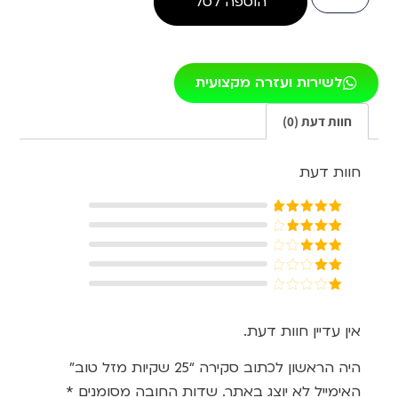
הוספה לסל
לשירות ועזרה מקצועית
חוות דעת (0)
חוות דעת
דורג
5
מתוך
5
דורג
4
מתוך 5
דורג
3
מתוך 5
דורג
2
דורג
מתוך
1
5
מתוך
אין עדיין חוות דעת.
5
היה הראשון לכתוב סקירה “25 שקיות מזל טוב”
האימייל לא יוצג באתר.
שדות החובה מסומנים
*